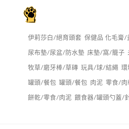
毛掌櫃寵物選品店
伊莉莎白/絕育頭套
保健品 化毛膏/
尿布墊/尿盆/防水墊
️床墊/窩/籠子
牧草/磨牙棒/草磚
玩具/球/結繩
環
罐頭/餐包
罐頭/餐包
肉泥
零食/肉
餅乾/零食/肉泥
餵食器/罐頭勺蓋/