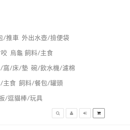
包/推車
外出水壺/撿便袋
耐咬
烏龜 飼料/主食
/窩/床/墊
碗/飲水機/濾棉
/主食
飼料/餐包/罐頭
抓板/逗貓棒/玩具
搜尋