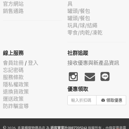
官方網站
具
銷售通路
罐頭/餐包
罐頭/餐包
玩具/球/結繩
零食/肉乾/凍乾
線上服務
社群追蹤
會員註冊
/
登入
接收優惠與新產品資訊
忘記密碼
服務條款
隱私權政策
優惠領取
退換貨政策
運送政策
領取優惠
防詐騙宣導
© 2026.
毛掌櫃寵物選品店
為
語宸實業社(88770524)
版權所有 - 由
飛鼠電商雲