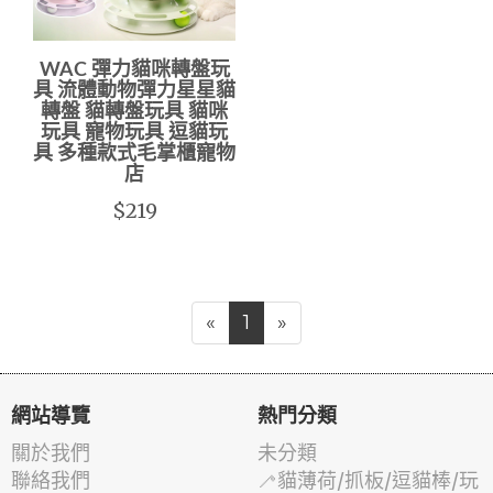
WAC 彈力貓咪轉盤玩
具 流體動物彈力星星貓
轉盤 貓轉盤玩具 貓咪
玩具 寵物玩具 逗貓玩
具 多種款式毛掌櫃寵物
店
$219
«
1
»
網站導覽
熱門分類
關於我們
未分類
聯絡我們
🦯貓薄荷/抓板/逗貓棒/玩