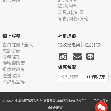
銷售通路
罐頭/餐包
罐頭/餐包
玩具/球/結繩
零食/肉乾/凍乾
線上服務
社群追蹤
會員註冊
/
登入
接收優惠與新產品資訊
忘記密碼
服務條款
隱私權政策
優惠領取
退換貨政策
運送政策
領取優惠
防詐騙宣導
© 2026.
毛掌櫃寵物選品店
為
語宸實業社(88770524)
版權所有 - 由
飛鼠電商雲
端服務
建置