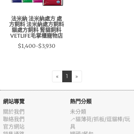
法米納 法米納處方 處
方飼料 法米納處方飼料
貓處方飼料 腎貓飼料
VETLIFE毛掌櫃寵物店
$1,400-$3,930
«
1
»
網站導覽
熱門分類
關於我們
未分類
聯絡我們
🦯貓薄荷/抓板/逗貓棒/玩
官方網站
具