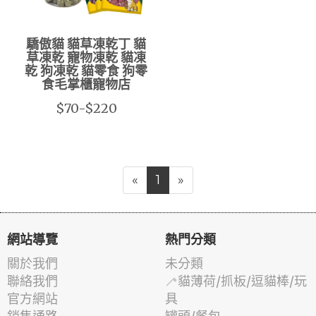
驕傲貓 貓草凍乾丁 貓
草凍乾 寵物凍乾 貓凍
乾 狗凍乾 貓零食 狗零
食毛掌櫃寵物店
$70-$220
«
1
»
網站導覽
熱門分類
關於我們
未分類
聯絡我們
🦯貓薄荷/抓板/逗貓棒/玩
官方網站
具