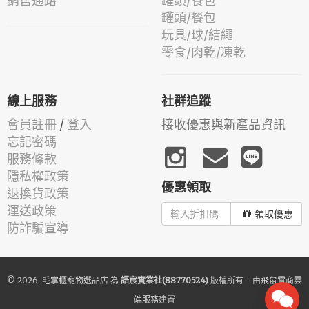
銷售通路
罐頭/餐包
罐頭/餐包
玩具/球/結繩
零食/肉乾/凍乾
線上服務
社群追蹤
會員註冊
/
登入
接收優惠與新產品資訊
忘記密碼
服務條款
隱私權政策
優惠領取
退換貨政策
運送政策
領取優惠
防詐騙宣導
© 2026.
毛掌櫃寵物選品店
為
語宸實業社(88770524)
版權所有 - 由
飛鼠電商雲
端服務
建置