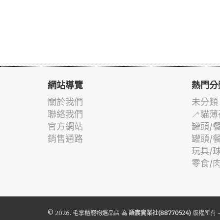
網站導覽
熱門分
關於我們
未分類
聯絡我們
🦯貓薄
官方網站
罐頭/
銷售通路
罐頭/
玩具/
零食/
© 2026.
毛掌櫃寵物選品店
為
語宸實業社(88770524)
版權所有 -