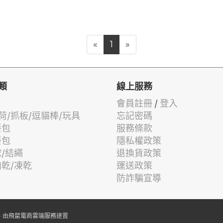
«
1
»
類
線上服務
會員註冊
/
登入
荷/抓板/逗貓棒/玩具
忘記密碼
餐包
服務條款
餐包
隱私權政策
球/結繩
退換貨政策
肉乾/凍乾
運送政策
防詐騙宣導
 由
飛鼠電商雲端服務
建置