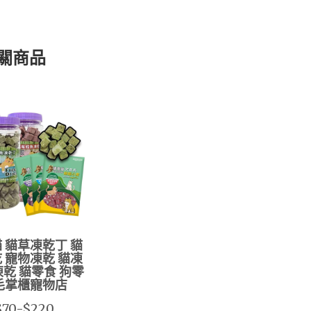
關商品
 貓草凍乾丁 貓
 寵物凍乾 貓凍
凍乾 貓零食 狗零
毛掌櫃寵物店
$70-$220