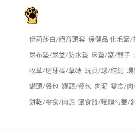
毛掌櫃寵物選品店
伊莉莎白/絕育頭套
保健品 化毛膏/
尿布墊/尿盆/防水墊
️床墊/窩/籠子
牧草/磨牙棒/草磚
玩具/球/結繩
環
罐頭/餐包
罐頭/餐包
肉泥
零食/肉
餅乾/零食/肉泥
餵食器/罐頭勺蓋/