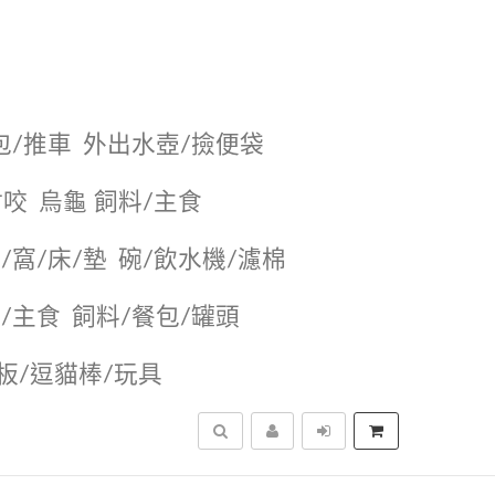
包/推車
外出水壺/撿便袋
耐咬
烏龜 飼料/主食
/窩/床/墊
碗/飲水機/濾棉
/主食
飼料/餐包/罐頭
抓板/逗貓棒/玩具
搜尋