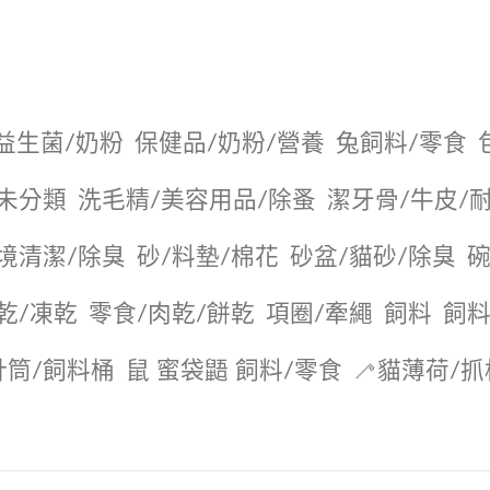
益生菌/奶粉
保健品/奶粉/營養
兔飼料/零食
未分類
洗毛精/美容用品/除蚤
潔牙骨/牛皮/
境清潔/除臭
砂/料墊/棉花
砂盆/貓砂/除臭
碗
乾/凍乾
零食/肉乾/餅乾
項圈/牽繩
飼料
飼料
針筒/飼料桶
鼠 蜜袋鼯 飼料/零食
🦯貓薄荷/