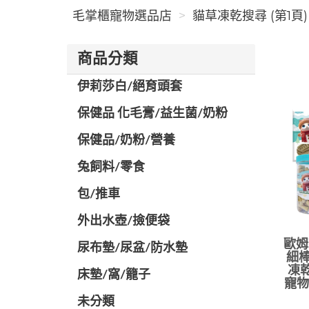
毛掌櫃寵物選品店
貓草凍乾搜尋 (第1頁)
商品分類
伊莉莎白/絕育頭套
保健品 化毛膏/益生菌/奶粉
保健品/奶粉/營養
兔飼料/零食
包/推車
外出水壺/撿便袋
歐姆
尿布墊/尿盆/防水墊
細棒
凍乾
️床墊/窩/籠子
寵物
未分類