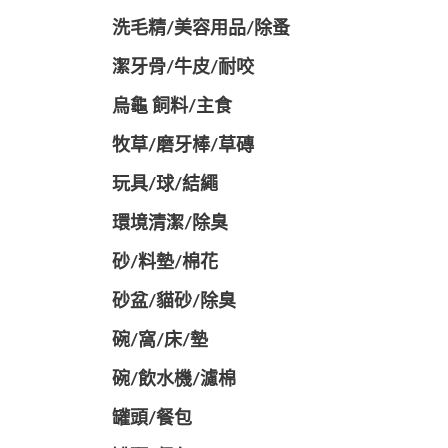
洗毛精/美容用品/除蚤
潔牙骨/牛皮/耐咬
烏龜 飼料/主食
牧草/磨牙棒/草磚
玩具/球/結繩
環境清潔/除臭
砂/料墊/棉花
砂盆/貓砂/除臭
碗/窩/床/墊
碗/飲水機/濾棉
罐頭/餐包