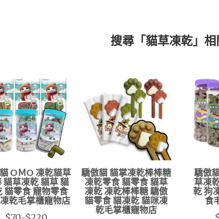
搜尋「貓草凍乾」相
貓 OＭO 凍乾貓草
驕傲貓 貓掌凍乾棒棒糖
驕傲貓
 貓草凍乾 貓草 貓
凍乾零食 貓零食 貓草
草凍乾
 貓零食 寵物零食
凍乾 凍乾棒棒糖 驕傲
乾 狗
凍乾毛掌櫃寵物店
貓零食 貓凍乾 貓咪凍
食
乾毛掌櫃寵物店
$70-$220