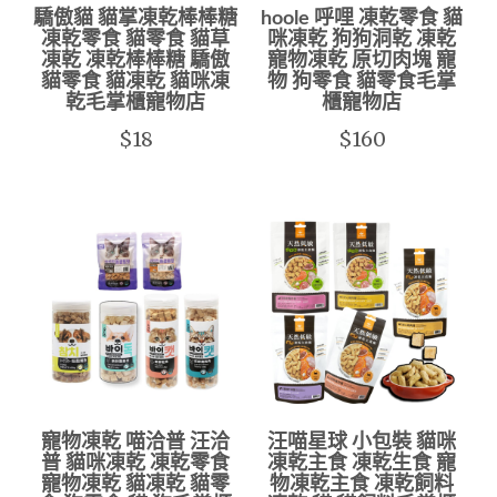
驕傲貓 貓掌凍乾棒棒糖
hoole 呼哩 凍乾零食 貓
凍乾零食 貓零食 貓草
咪凍乾 狗狗洞乾 凍乾
凍乾 凍乾棒棒糖 驕傲
寵物凍乾 原切肉塊 寵
貓零食 貓凍乾 貓咪凍
物 狗零食 貓零食毛掌
乾毛掌櫃寵物店
櫃寵物店
$18
$160
寵物凍乾 喵洽普 汪洽
汪喵星球 小包裝 貓咪
普 貓咪凍乾 凍乾零食
凍乾主食 凍乾生食 寵
寵物凍乾 貓凍乾 貓零
物凍乾主食 凍乾飼料