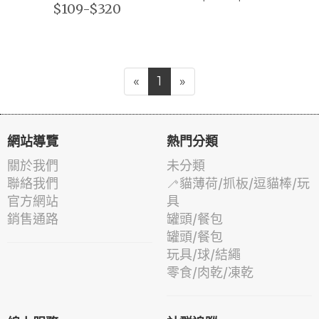
$109-$320
«
1
»
網站導覽
熱門分類
關於我們
未分類
聯絡我們
🦯貓薄荷/抓板/逗貓棒/玩
官方網站
具
銷售通路
罐頭/餐包
罐頭/餐包
玩具/球/結繩
零食/肉乾/凍乾