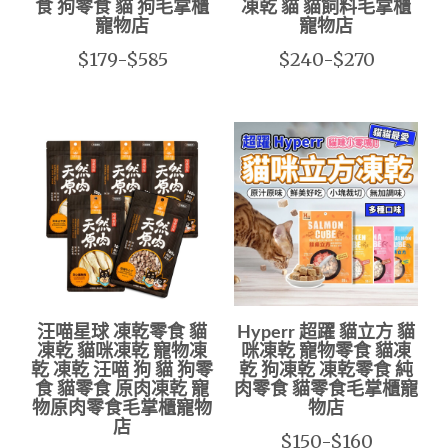
食 狗零食 貓 狗毛掌櫃
凍乾 貓 貓飼料毛掌櫃
寵物店
寵物店
$179-$585
$240-$270
汪喵星球 凍乾零食 貓
Hyperr 超躍 貓立方 貓
凍乾 貓咪凍乾 寵物凍
咪凍乾 寵物零食 貓凍
乾 凍乾 汪喵 狗 貓 狗零
乾 狗凍乾 凍乾零食 純
食 貓零食 原肉凍乾 寵
肉零食 貓零食毛掌櫃寵
物原肉零食毛掌櫃寵物
物店
店
$150-$160