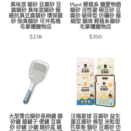
臭味滾 貓砂 豆腐砂 豆
Plant 輕植系 寵愛物語
腐貓砂 臭味滾貓砂 極
貓砂 活性碳 碗豆砂 豆
細抗臭豆腐貓砂 環保貓
腐砂 破碎型 仿礦砂 極
砂 除臭貓砂 可沖馬桶
細型 貓咪 輕植系貓砂
毛掌櫃寵物店
毛掌櫃寵物店
$238
$350
大型雪白貓砂長柄鏟 貓
汪喵星球 豆腐砂 益生
砂鏟 貓鏟子 便鏟 豆腐
菌豆腐砂 條型 米粒型
砂 砂鏟 沙鏟 貓砂盆 貓
花草香 貓砂 豆腐砂 仿