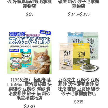
砂 好握感貓砂鏟毛掌櫃
礦型 貓砂 砂子毛掌櫃
寵物店
寵物店
$65
$245-$255
（195免運） 怪獸部落
豆腐先生 豆腐砂 豆腐
LitoMon 費洛蒙紓壓 快
貓砂 活性碳豆腐砂 臭
樂貓砂 豆腐砂 礦砂 費
味滾 貓砂 豆腐砂 貓砂
洛蒙貓砂 砂子 貓 貓砂
砂子毛掌櫃寵物店
毛掌櫃寵物店
$215
$280