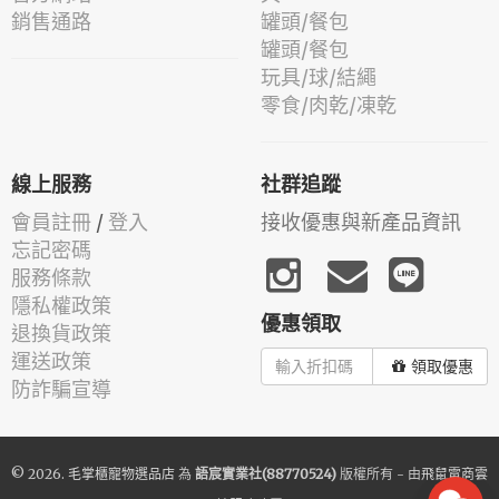
銷售通路
罐頭/餐包
罐頭/餐包
玩具/球/結繩
零食/肉乾/凍乾
線上服務
社群追蹤
會員註冊
/
登入
接收優惠與新產品資訊
忘記密碼
服務條款
隱私權政策
優惠領取
退換貨政策
運送政策
領取優惠
防詐騙宣導
© 2026.
毛掌櫃寵物選品店
為
語宸實業社(88770524)
版權所有 - 由
飛鼠電商雲