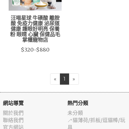
汪喵星球 牛磺酸 離胺
酸 免疫力健康 泌尿道
健康 護眼好明亮 保養
粉 眼睛 心臟 保健品毛
掌櫃寵物店
$320-$880
«
1
»
網站導覽
熱門分類
關於我們
未分類
聯絡我們
🦯貓薄荷/抓板/逗貓棒/玩
官方網站
具