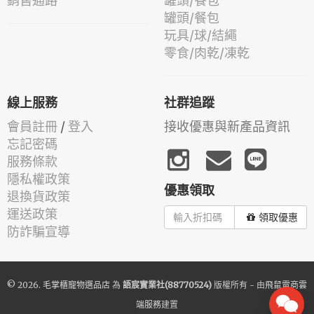
銷售通路
罐頭/餐包
罐頭/餐包
玩具/球/結繩
零食/肉乾/凍乾
線上服務
社群追蹤
會員註冊
/
登入
接收優惠與新產品資訊
忘記密碼
服務條款
隱私權政策
優惠領取
退換貨政策
運送政策
領取優惠
防詐騙宣導
© 2026.
毛掌櫃寵物選品店
為
語宸實業社(88770524)
版權所有 - 由
飛鼠電商雲
端服務
建置