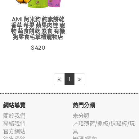
AMI 阿米狗 純素餅乾
香草 莓果 蘋果肉桂 寵
物 蔬食餅乾 素食 有機
狗零食毛掌櫃寵物店
$420
«
1
»
網站導覽
熱門分類
關於我們
未分類
聯絡我們
🦯貓薄荷/抓板/逗貓棒/玩
官方網站
具