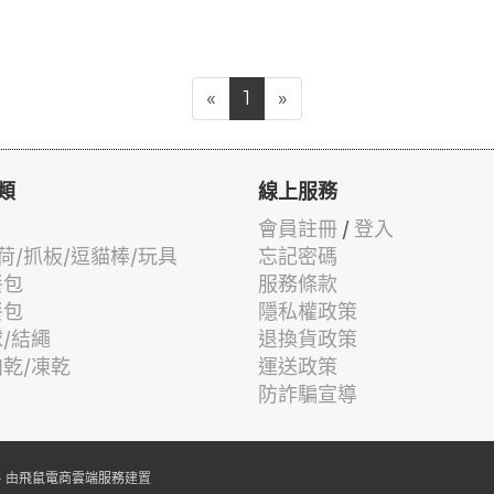
«
1
»
類
線上服務
會員註冊
/
登入
荷/抓板/逗貓棒/玩具
忘記密碼
餐包
服務條款
餐包
隱私權政策
球/結繩
退換貨政策
肉乾/凍乾
運送政策
防詐騙宣導
 由
飛鼠電商雲端服務
建置