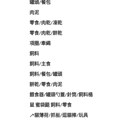
罐頭/餐包
肉泥
零食/肉乾/凍乾
零食/肉乾/餅乾
項圈/牽繩
飼料
飼料/主食
飼料/餐包/罐頭
餅乾/零食/肉泥
餵食器/罐頭勺蓋/針筒/飼料桶
鼠 蜜袋鼯 飼料/零食
🦯貓薄荷/抓板/逗貓棒/玩具