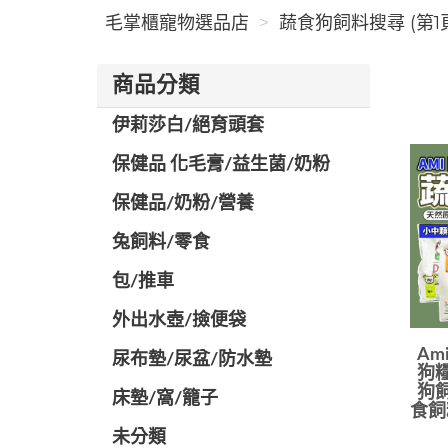
毛掌櫃寵物選品店
蔬食狗飼料搜尋 (第1
商品分類
伊莉莎白/絕育頭套
保健品 化毛膏/益生菌/奶粉
保健品/奶粉/營養
兔飼料/零食
包/推車
外出水壺/撿便袋
Am
尿布墊/尿盆/防水墊
狗糧
狗飼
️床墊/窩/籠子
食飼
未分類