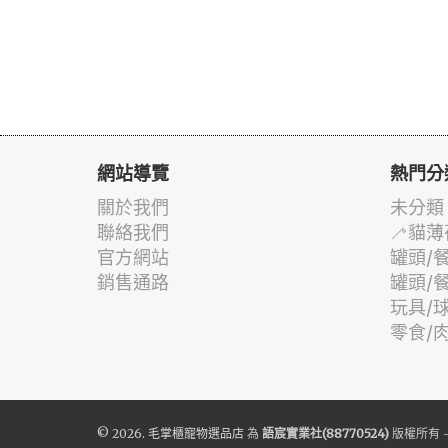
網站導覽
熱門分
關於我們
未分類
聯絡我們
🦯貓薄
官方網站
罐頭/
銷售通路
罐頭/
玩具/
零食/
© 2026.
毛掌櫃寵物選品店
為
語宸實業社(88770524)
版權所有 -