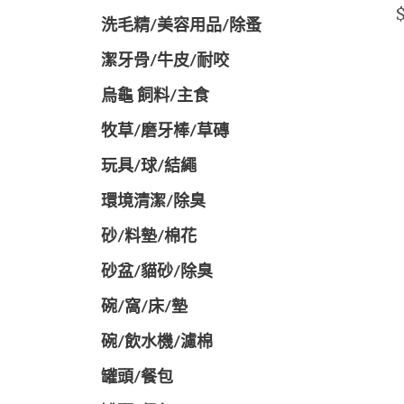
$
洗毛精/美容用品/除蚤
潔牙骨/牛皮/耐咬
烏龜 飼料/主食
牧草/磨牙棒/草磚
玩具/球/結繩
環境清潔/除臭
砂/料墊/棉花
砂盆/貓砂/除臭
碗/窩/床/墊
碗/飲水機/濾棉
罐頭/餐包