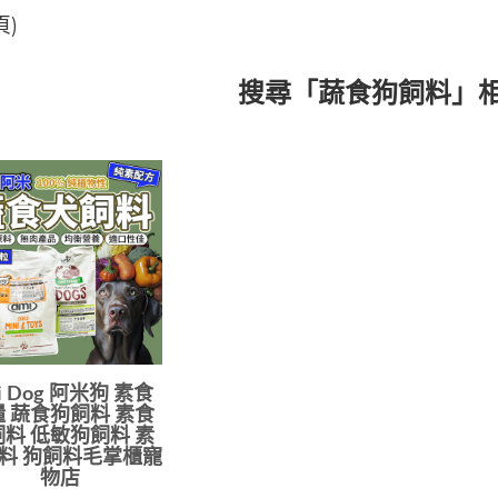
頁)
搜尋「蔬食狗飼料」
i Dog 阿米狗 素食
 蔬食狗飼料 素食
料 低敏狗飼料 素
料 狗飼料毛掌櫃寵
物店