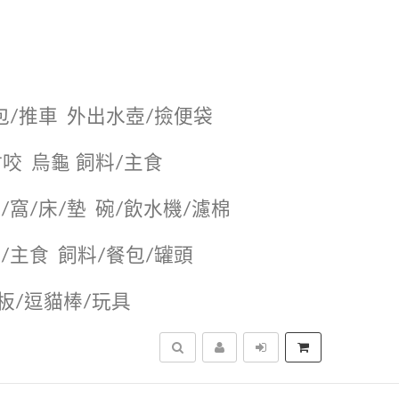
包/推車
外出水壺/撿便袋
耐咬
烏龜 飼料/主食
/窩/床/墊
碗/飲水機/濾棉
/主食
飼料/餐包/罐頭
抓板/逗貓棒/玩具
搜尋