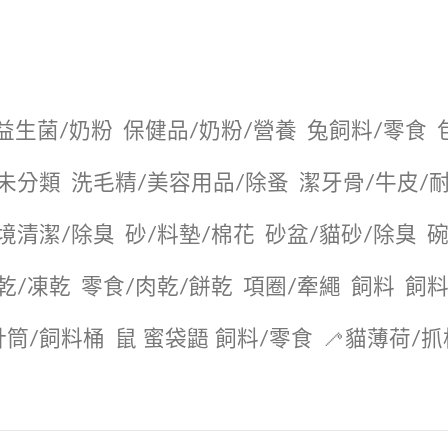
益生菌/奶粉
保健品/奶粉/營養
兔飼料/零食
未分類
洗毛精/美容用品/除蚤
潔牙骨/牛皮/
境清潔/除臭
砂/料墊/棉花
砂盆/貓砂/除臭
碗
乾/凍乾
零食/肉乾/餅乾
項圈/牽繩
飼料
飼料
針筒/飼料桶
鼠 蜜袋鼯 飼料/零食
🦯貓薄荷/