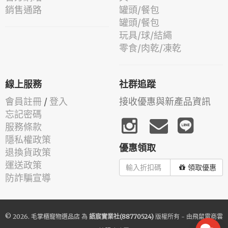
銷售通路
罐頭/餐包
罐頭/餐包
玩具/球/結繩
零食/肉乾/凍乾
線上服務
社群追蹤
會員註冊
/
登入
接收優惠與新產品資訊
忘記密碼
服務條款
隱私權政策
優惠領取
退換貨政策
運送政策
領取優惠
防詐騙宣導
© 2026.
毛掌櫃寵物選品店
為
語宸實業社(88770524)
版權所有 - 由
飛鼠電商雲