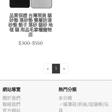
品質保證 台灣現貨 貓
砂墊 落砂墊 雙層防滑
砂墊 墊子 落砂 貓砂 地
毯 貓 用品毛掌櫃寵物
店
$300-$550
«
1
»
網站導覽
熱門分類
關於我們
未分類
聯絡我們
🦯貓薄荷/抓板/逗貓棒/玩
官方網站
具