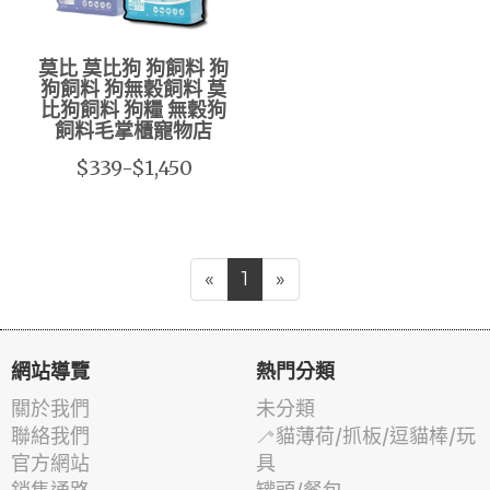
莫比 莫比狗 狗飼料 狗
狗飼料 狗無穀飼料 莫
比狗飼料 狗糧 無穀狗
飼料毛掌櫃寵物店
$339-$1,450
«
1
»
網站導覽
熱門分類
關於我們
未分類
聯絡我們
🦯貓薄荷/抓板/逗貓棒/玩
官方網站
具