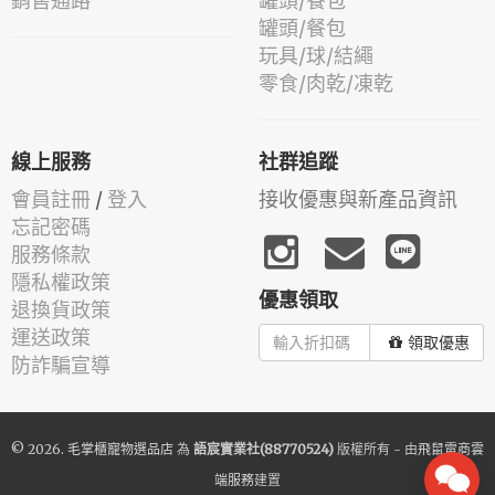
銷售通路
罐頭/餐包
罐頭/餐包
玩具/球/結繩
零食/肉乾/凍乾
線上服務
社群追蹤
會員註冊
/
登入
接收優惠與新產品資訊
忘記密碼
服務條款
隱私權政策
優惠領取
退換貨政策
運送政策
領取優惠
防詐騙宣導
© 2026.
毛掌櫃寵物選品店
為
語宸實業社(88770524)
版權所有 - 由
飛鼠電商雲
端服務
建置