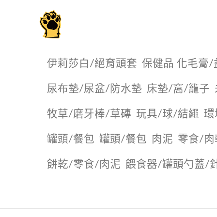
毛掌櫃寵物選品店
伊莉莎白/絕育頭套
保健品 化毛膏/
尿布墊/尿盆/防水墊
️床墊/窩/籠子
牧草/磨牙棒/草磚
玩具/球/結繩
環
罐頭/餐包
罐頭/餐包
肉泥
零食/肉
餅乾/零食/肉泥
餵食器/罐頭勺蓋/