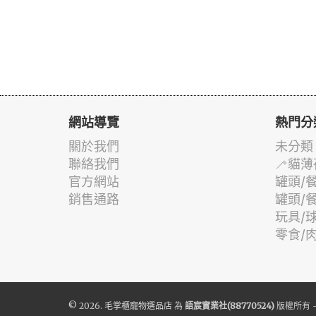
網站導覽
熱門分
關於我們
未分類
聯絡我們
🦯貓薄
官方網站
罐頭/
銷售通路
罐頭/
玩具/
零食/
© 2026.
毛掌櫃寵物選品店
為
語宸實業社(88770524)
版權所有 -