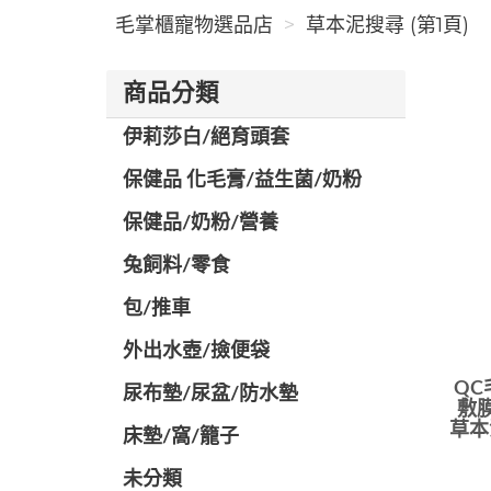
毛掌櫃寵物選品店
草本泥搜尋 (第1頁)
商品分類
伊莉莎白/絕育頭套
保健品 化毛膏/益生菌/奶粉
保健品/奶粉/營養
兔飼料/零食
包/推車
外出水壺/撿便袋
QC
尿布墊/尿盆/防水墊
敷膜
草本
️床墊/窩/籠子
未分類