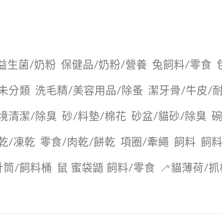
益生菌/奶粉
保健品/奶粉/營養
兔飼料/零食
未分類
洗毛精/美容用品/除蚤
潔牙骨/牛皮/
境清潔/除臭
砂/料墊/棉花
砂盆/貓砂/除臭
碗
乾/凍乾
零食/肉乾/餅乾
項圈/牽繩
飼料
飼料
針筒/飼料桶
鼠 蜜袋鼯 飼料/零食
🦯貓薄荷/