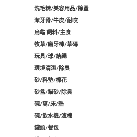
洗毛精/美容用品/除蚤
潔牙骨/牛皮/耐咬
烏龜 飼料/主食
牧草/磨牙棒/草磚
玩具/球/結繩
環境清潔/除臭
砂/料墊/棉花
砂盆/貓砂/除臭
碗/窩/床/墊
碗/飲水機/濾棉
罐頭/餐包