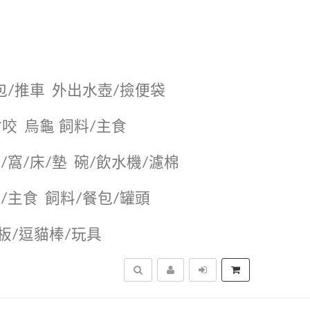
包/推車
外出水壺/撿便袋
耐咬
烏龜 飼料/主食
/窩/床/墊
碗/飲水機/濾棉
/主食
飼料/餐包/罐頭
抓板/逗貓棒/玩具
搜尋