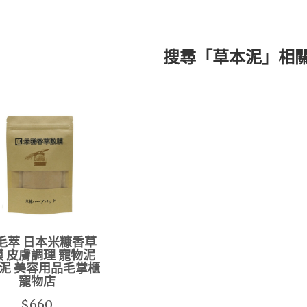
搜尋「草本泥」相
毛萃 日本米糠香草
 皮膚調理 寵物泥
泥 美容用品毛掌櫃
寵物店
$660