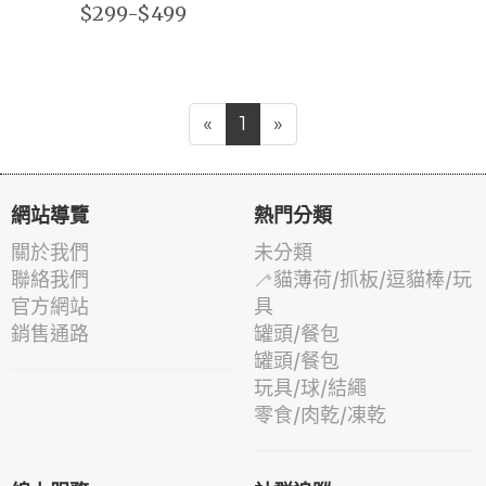
$299-$499
«
1
»
網站導覽
熱門分類
關於我們
未分類
聯絡我們
🦯貓薄荷/抓板/逗貓棒/玩
官方網站
具
銷售通路
罐頭/餐包
罐頭/餐包
玩具/球/結繩
零食/肉乾/凍乾