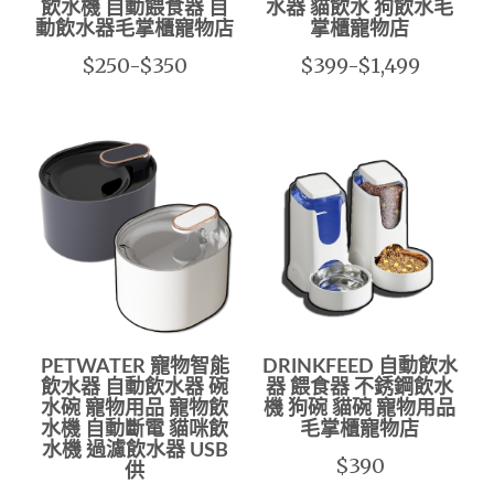
飲水機 自動餵食器 自
水器 貓飲水 狗飲水毛
動飲水器毛掌櫃寵物店
掌櫃寵物店
$250-$350
$399-$1,499
PETWATER 寵物智能
DRINKFEED 自動飲水
飲水器 自動飲水器 碗
器 餵食器 不銹鋼飲水
水碗 寵物用品 寵物飲
機 狗碗 貓碗 寵物用品
水機 自動斷電 貓咪飲
毛掌櫃寵物店
水機 過濾飲水器 USB
$390
供