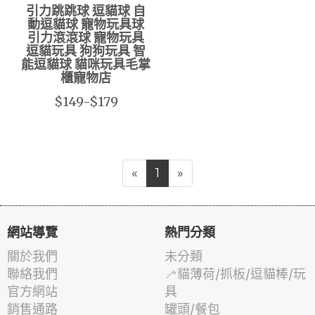
引力跳跳球 逗貓球 自
動逗貓球 寵物玩具球
引力滾滾球 寵物玩具
逗貓玩具 狗狗玩具 智
能逗貓球 貓咪玩具毛掌
櫃寵物店
$149-$179
«
1
»
網站導覽
熱門分類
關於我們
未分類
聯絡我們
🦯貓薄荷/抓板/逗貓棒/玩
官方網站
具
銷售通路
罐頭/餐包