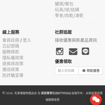
罐頭/餐包
玩具/球/結繩
零食/肉乾/凍乾
線上服務
社群追蹤
會員註冊
/
登入
接收優惠與新產品資訊
忘記密碼
服務條款
隱私權政策
優惠領取
退換貨政策
運送政策
領取優惠
防詐騙宣導
© 2026.
毛掌櫃寵物選品店
為
語宸實業社(88770524)
版權所有 - 由
飛鼠電商雲
端服務
建置