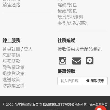
銷售通路
罐頭/餐包
罐頭/餐包
玩具/球/結繩
零食/肉乾/凍乾
線上服務
社群追蹤
會員註冊
/
登入
接收優惠與新產品資訊
忘記密碼
服務條款
隱私權政策
優惠領取
退換貨政策
運送政策
領取優惠
防詐騙宣導
© 2026.
毛掌櫃寵物選品店
為
語宸實業社(88770524)
版權所有 - 由
飛鼠電商雲