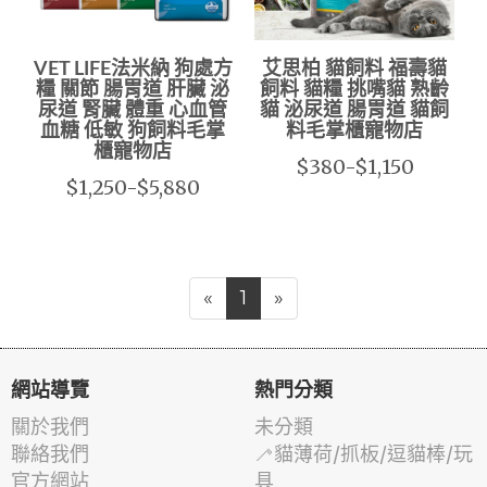
VET LIFE法米納 狗處方
艾思柏 貓飼料 福壽貓
糧 關節 腸胃道 肝臟 泌
飼料 貓糧 挑嘴貓 熟齡
尿道 腎臟 體重 心血管
貓 泌尿道 腸胃道 貓飼
血糖 低敏 狗飼料毛掌
料毛掌櫃寵物店
櫃寵物店
$380-$1,150
$1,250-$5,880
«
1
»
網站導覽
熱門分類
關於我們
未分類
聯絡我們
🦯貓薄荷/抓板/逗貓棒/玩
官方網站
具