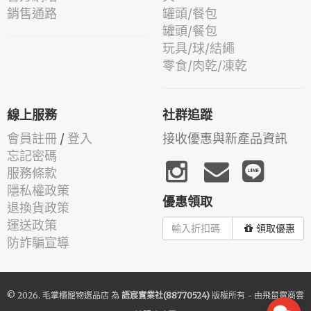
銷售通路
罐頭/餐包
罐頭/餐包
玩具/球/結繩
零食/肉乾/凍乾
線上服務
社群追蹤
會員註冊
/
登入
接收優惠與新產品資訊
忘記密碼
服務條款
隱私權政策
優惠領取
退換貨政策
運送政策
領取優惠
防詐騙宣導
© 2026.
毛掌櫃寵物選品店
為
語宸實業社(88770524)
版權所有 - 由
飛鼠電商雲