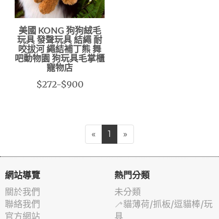
美國 KONG 狗狗絨毛
玩具 發聲玩具 結繩 耐
咬拔河 繩結補丁熊 舞
吧動物園 狗玩具毛掌櫃
寵物店
$272-$900
«
1
»
網站導覽
熱門分類
關於我們
未分類
聯絡我們
🦯貓薄荷/抓板/逗貓棒/玩
官方網站
具