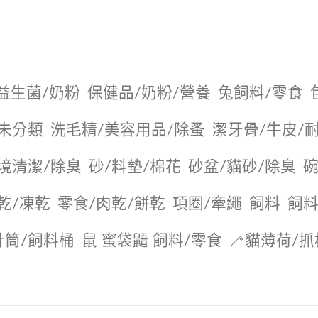
益生菌/奶粉
保健品/奶粉/營養
兔飼料/零食
未分類
洗毛精/美容用品/除蚤
潔牙骨/牛皮/
境清潔/除臭
砂/料墊/棉花
砂盆/貓砂/除臭
碗
乾/凍乾
零食/肉乾/餅乾
項圈/牽繩
飼料
飼料
針筒/飼料桶
鼠 蜜袋鼯 飼料/零食
🦯貓薄荷/