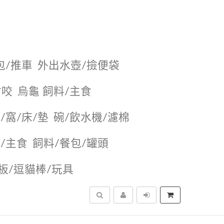
包/推車
外出水壺/撿便袋
耐咬
烏龜 飼料/主食
/窩/床/墊
碗/飲水機/濾棉
/主食
飼料/餐包/罐頭
抓板/逗貓棒/玩具
搜尋