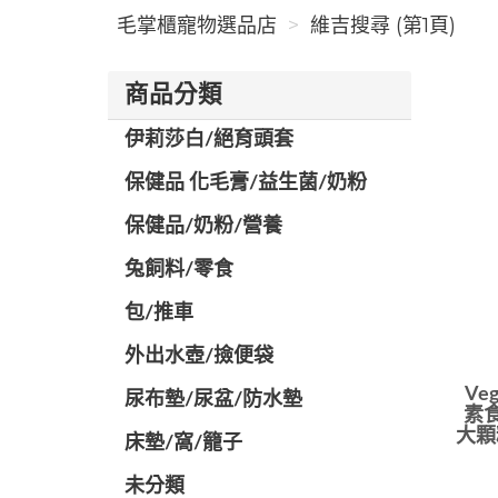
毛掌櫃寵物選品店
維吉搜尋 (第1頁)
商品分類
伊莉莎白/絕育頭套
保健品 化毛膏/益生菌/奶粉
保健品/奶粉/營養
兔飼料/零食
包/推車
外出水壺/撿便袋
Ve
尿布墊/尿盆/防水墊
素食
大顆
️床墊/窩/籠子
未分類