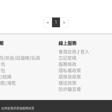
«
1
»
類
線上服務
會員註冊
/
登入
荷/抓板/逗貓棒/玩具
忘記密碼
餐包
服務條款
餐包
隱私權政策
球/結繩
退換貨政策
肉乾/凍乾
運送政策
防詐騙宣導
 由
飛鼠電商雲端服務
建置