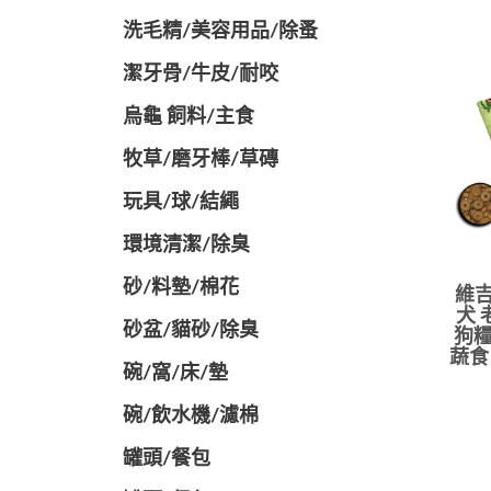
洗毛精/美容用品/除蚤
潔牙骨/牛皮/耐咬
烏龜 飼料/主食
牧草/磨牙棒/草磚
玩具/球/結繩
環境清潔/除臭
砂/料墊/棉花
維吉
犬 
砂盆/貓砂/除臭
狗糧
蔬食
碗/窩/床/墊
碗/飲水機/濾棉
罐頭/餐包