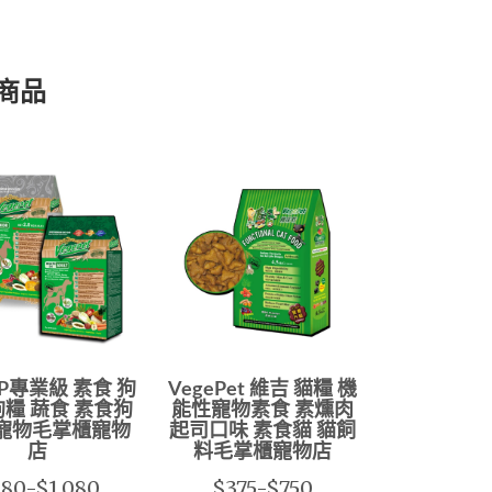
商品
P專業級 素食 狗
VegePet 維吉 貓糧 機
狗糧 蔬食 素食狗
能性寵物素食 素燻肉
 寵物毛掌櫃寵物
起司口味 素食貓 貓飼
店
料毛掌櫃寵物店
80-$1,080
$375-$750