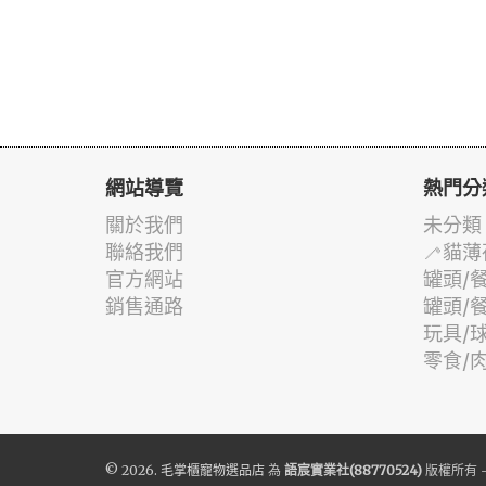
網站導覽
熱門分
關於我們
未分類
聯絡我們
🦯貓薄
官方網站
罐頭/
銷售通路
罐頭/
玩具/
零食/
© 2026.
毛掌櫃寵物選品店
為
語宸實業社(88770524)
版權所有 -