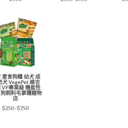
 素食狗糧 幼犬 成
老犬 VegePet 維吉
 VP專業級 機能性
 狗飼料毛掌櫃寵物
店
$250-$750