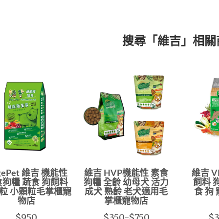
搜尋「維吉」相關
gePet 維吉 機能性
維吉 HVP機能性 素食
維吉 V
狗糧 蔬食 狗飼料
狗糧 全齡 幼母犬 活力
飼料 
粒 小顆粒毛掌櫃寵
成犬 熟齡 老犬適用毛
食 狗
物店
掌櫃寵物店
$950
$350-$750
$3