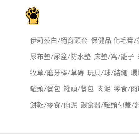
毛掌櫃寵物選品店
伊莉莎白/絕育頭套
保健品 化毛膏/
尿布墊/尿盆/防水墊
️床墊/窩/籠子
牧草/磨牙棒/草磚
玩具/球/結繩
環
罐頭/餐包
罐頭/餐包
肉泥
零食/肉
餅乾/零食/肉泥
餵食器/罐頭勺蓋/