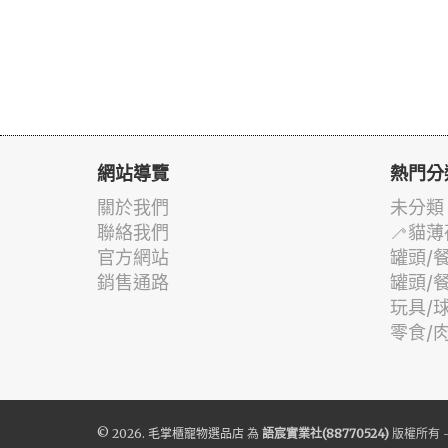
網站導覽
熱門分
關於我們
未分類
聯絡我們
🦯貓薄
官方網站
罐頭/
銷售通路
罐頭/
玩具/
零食/
© 2026.
毛掌櫃寵物選品店
為
語宸實業社(88770524)
版權所有 -