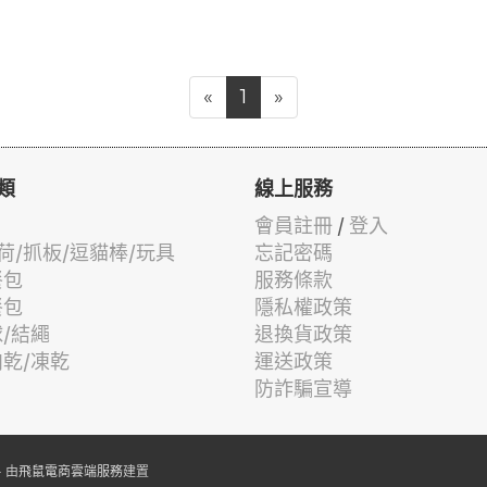
«
1
»
類
線上服務
會員註冊
/
登入
荷/抓板/逗貓棒/玩具
忘記密碼
餐包
服務條款
餐包
隱私權政策
球/結繩
退換貨政策
肉乾/凍乾
運送政策
防詐騙宣導
 由
飛鼠電商雲端服務
建置