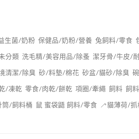
益生菌/奶粉
保健品/奶粉/營養
兔飼料/零食
未分類
洗毛精/美容用品/除蚤
潔牙骨/牛皮/
境清潔/除臭
砂/料墊/棉花
砂盆/貓砂/除臭
碗
乾/凍乾
零食/肉乾/餅乾
項圈/牽繩
飼料
飼料
針筒/飼料桶
鼠 蜜袋鼯 飼料/零食
🦯貓薄荷/