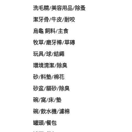
洗毛精/美容用品/除蚤
潔牙骨/牛皮/耐咬
烏龜 飼料/主食
牧草/磨牙棒/草磚
玩具/球/結繩
環境清潔/除臭
砂/料墊/棉花
砂盆/貓砂/除臭
碗/窩/床/墊
碗/飲水機/濾棉
罐頭/餐包