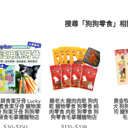
搜尋「狗狗零食」相
蔬食潔牙骨 Lucky
雞老大 寵肉肉乾 狗肉
黃金牧
r 素食潔牙骨 寵物潔
乾 寵物零食 狗零食 純
犬 狗
 狗潔牙骨 狗狗零
肉零食 肉乾 狗零食 狗
司 寵
 蔬食毛掌櫃寵物店
狗零食毛掌櫃寵物店
毛
$30-$150
$135-$339