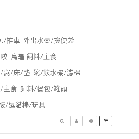
包/推車
外出水壺/撿便袋
耐咬
烏龜 飼料/主食
/窩/床/墊
碗/飲水機/濾棉
/主食
飼料/餐包/罐頭
抓板/逗貓棒/玩具
搜尋