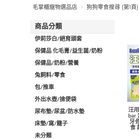
毛掌櫃寵物選品店
狗狗零食搜尋 (第1頁)
商品分類
伊莉莎白/絕育頭套
保健品 化毛膏/益生菌/奶粉
保健品/奶粉/營養
兔飼料/零食
包/推車
外出水壺/撿便袋
汪用
尿布墊/尿盆/防水墊
ba
牙骨
️床墊/窩/籠子
食
未分類