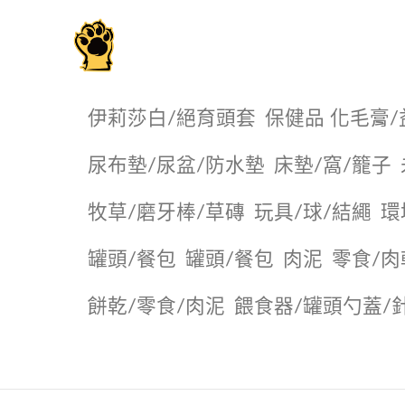
毛掌櫃寵物選品店
伊莉莎白/絕育頭套
保健品 化毛膏/
尿布墊/尿盆/防水墊
️床墊/窩/籠子
牧草/磨牙棒/草磚
玩具/球/結繩
環
罐頭/餐包
罐頭/餐包
肉泥
零食/肉
餅乾/零食/肉泥
餵食器/罐頭勺蓋/