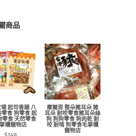
關商品
場 起司香腸 八
摩爾思 整朵豬耳朵 豬
狗零食 狗零食 起
耳朵 耐咬零食豬耳朵絲
物零食 天然零食
狗 狗狗零食 狗肉乾 耐
掌櫃寵物店
咬 耐啃 狗零食毛掌櫃
寵物店
$149