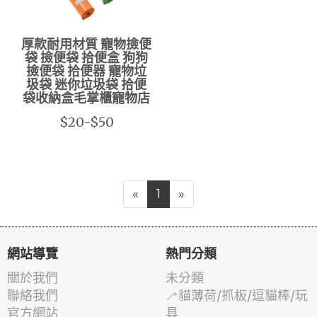
厚款耐用材質 寵物撿便
袋 撿便袋 拾便盒 狗狗
撿便袋 拾便器 寵物垃
圾袋 迷你垃圾袋 拾便
袋收納盒毛掌櫃寵物店
$20-$50
«
1
»
網站導覽
熱門分類
關於我們
未分類
聯絡我們
🦯貓薄荷/抓板/逗貓棒/玩
官方網站
具