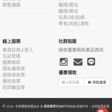
銷售通路
罐頭/餐包
罐頭/餐包
玩具/球/結繩
零食/肉乾/凍乾
線上服務
社群追蹤
會員註冊
/
登入
接收優惠與新產品資訊
忘記密碼
服務條款
隱私權政策
優惠領取
退換貨政策
運送政策
領取優惠
防詐騙宣導
© 2026.
毛掌櫃寵物選品店
為
語宸實業社(88770524)
版權所有 - 由
飛鼠電商雲