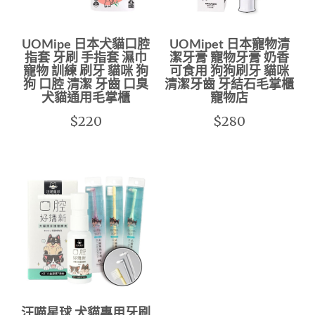
UOMipe 日本犬貓口腔
UOMipet 日本寵物清
指套 牙刷 手指套 濕巾
潔牙膏 寵物牙膏 奶香
寵物 訓練 刷牙 貓咪 狗
可食用 狗狗刷牙 貓咪
狗 口腔 清潔 牙齒 口臭
清潔牙齒 牙結石毛掌櫃
犬貓通用毛掌櫃
寵物店
$220
$280
汪喵星球 犬貓專用牙刷