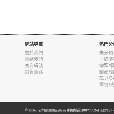
網站導覽
熱門分
關於我們
未分類
聯絡我們
🦯貓薄
官方網站
罐頭/
銷售通路
罐頭/
玩具/
零食/
© 2026.
毛掌櫃寵物選品店
為
語宸實業社(88770524)
版權所有 -