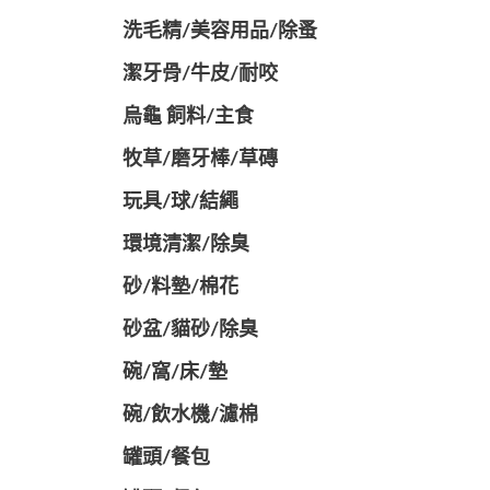
洗毛精/美容用品/除蚤
潔牙骨/牛皮/耐咬
烏龜 飼料/主食
牧草/磨牙棒/草磚
玩具/球/結繩
環境清潔/除臭
砂/料墊/棉花
砂盆/貓砂/除臭
碗/窩/床/墊
碗/飲水機/濾棉
罐頭/餐包