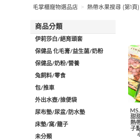
毛掌櫃寵物選品店
熱帶水果搜尋 (第1頁)
商品分類
伊莉莎白/絕育頭套
保健品 化毛膏/益生菌/奶粉
保健品/奶粉/營養
兔飼料/零食
包/推車
外出水壺/撿便袋
MS
尿布墊/尿盆/防水墊
甜甜
熱帶
️床墊/窩/籠子
子點
未分類