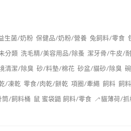
益生菌/奶粉
保健品/奶粉/營養
兔飼料/零食
未分類
洗毛精/美容用品/除蚤
潔牙骨/牛皮/
境清潔/除臭
砂/料墊/棉花
砂盆/貓砂/除臭
碗
乾/凍乾
零食/肉乾/餅乾
項圈/牽繩
飼料
飼料
針筒/飼料桶
鼠 蜜袋鼯 飼料/零食
🦯貓薄荷/