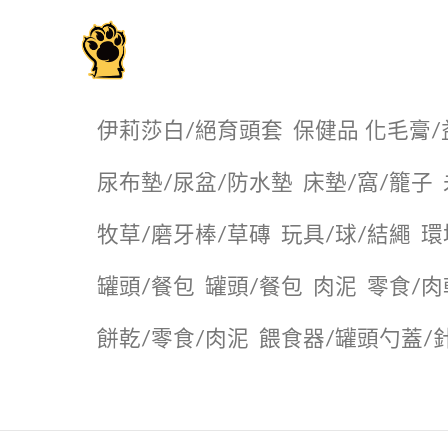
毛掌櫃寵物選品店
伊莉莎白/絕育頭套
保健品 化毛膏/
尿布墊/尿盆/防水墊
️床墊/窩/籠子
牧草/磨牙棒/草磚
玩具/球/結繩
環
罐頭/餐包
罐頭/餐包
肉泥
零食/肉
餅乾/零食/肉泥
餵食器/罐頭勺蓋/