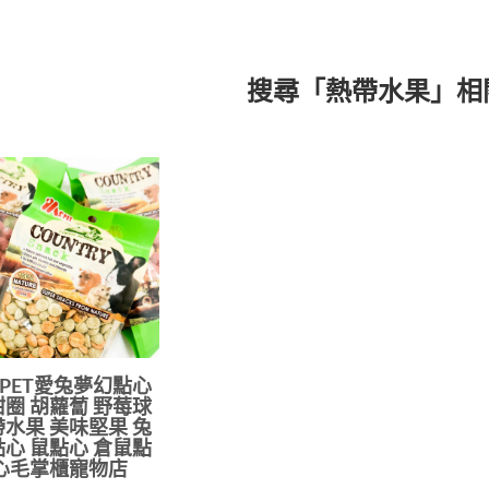
搜尋「熱帶水果」相
.PET愛兔夢幻點心
圈 胡蘿蔔 野莓球
水果 美味堅果 兔
心 鼠點心 倉鼠點
心毛掌櫃寵物店