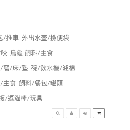
包/推車
外出水壺/撿便袋
耐咬
烏龜 飼料/主食
/窩/床/墊
碗/飲水機/濾棉
/主食
飼料/餐包/罐頭
抓板/逗貓棒/玩具
搜尋