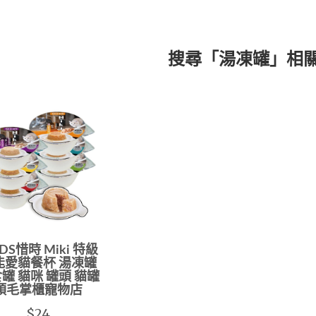
搜尋「湯凍罐」相
EDS惜時 Miki 特級
能愛貓餐杯 湯凍罐
罐 貓咪 罐頭 貓罐
頭毛掌櫃寵物店
$24