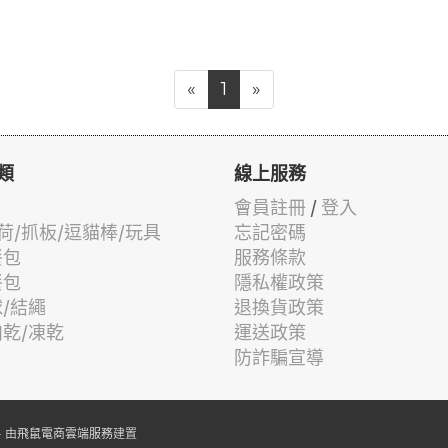
«
1
»
類
線上服務
會員註冊
/
登入
荷/抓板/逗貓棒/玩具
忘記密碼
餐包
服務條款
餐包
隱私權政策
球/結繩
退換貨政策
肉乾/凍乾
運送政策
防詐騙宣導
 由
飛鼠電商雲端服務
建置