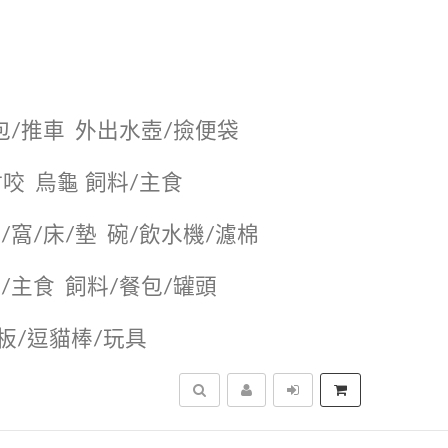
包/推車
外出水壺/撿便袋
耐咬
烏龜 飼料/主食
/窩/床/墊
碗/飲水機/濾棉
/主食
飼料/餐包/罐頭
抓板/逗貓棒/玩具
搜尋