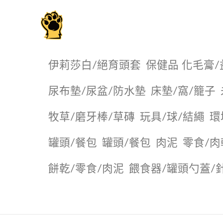
毛掌櫃寵物選品店
伊莉莎白/絕育頭套
保健品 化毛膏/
尿布墊/尿盆/防水墊
️床墊/窩/籠子
牧草/磨牙棒/草磚
玩具/球/結繩
環
罐頭/餐包
罐頭/餐包
肉泥
零食/肉
餅乾/零食/肉泥
餵食器/罐頭勺蓋/