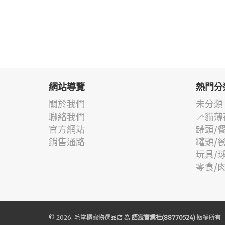
網站導覽
熱門分
關於我們
未分類
聯絡我們
🦯貓薄
官方網站
罐頭/
銷售通路
罐頭/
玩具/
零食/
© 2026.
毛掌櫃寵物選品店
為
語宸實業社(88770524)
版權所有 -