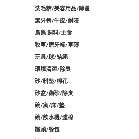
洗毛精/美容用品/除蚤
潔牙骨/牛皮/耐咬
烏龜 飼料/主食
牧草/磨牙棒/草磚
玩具/球/結繩
環境清潔/除臭
砂/料墊/棉花
砂盆/貓砂/除臭
碗/窩/床/墊
碗/飲水機/濾棉
罐頭/餐包