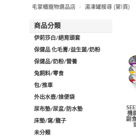
毛掌櫃寵物選品店
湯凍罐搜尋 (第1頁)
商品分類
伊莉莎白/絕育頭套
保健品 化毛膏/益生菌/奶粉
保健品/奶粉/營養
兔飼料/零食
包/推車
外出水壺/撿便袋
SE
尿布墊/尿盆/防水墊
機
副食
️床墊/窩/籠子
未分類