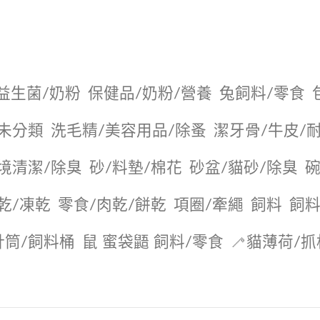
益生菌/奶粉
保健品/奶粉/營養
兔飼料/零食
未分類
洗毛精/美容用品/除蚤
潔牙骨/牛皮/
境清潔/除臭
砂/料墊/棉花
砂盆/貓砂/除臭
碗
乾/凍乾
零食/肉乾/餅乾
項圈/牽繩
飼料
飼料
針筒/飼料桶
鼠 蜜袋鼯 飼料/零食
🦯貓薄荷/