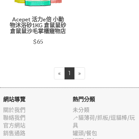
Acepet 活力e倍 小動
物沐浴砂1KG 倉鼠鼠砂
倉鼠鼠沙毛掌櫃寵物店
$65
«
1
»
網站導覽
熱門分類
關於我們
未分類
聯絡我們
🦯貓薄荷/抓板/逗貓棒/玩
官方網站
具
銷售通路
罐頭/餐包