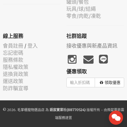
罐頭/餐包
玩具/球/結繩
零食/肉乾/凍乾
線上服務
社群追蹤
會員註冊
/
登入
接收優惠與新產品資訊
忘記密碼
服務條款
隱私權政策
優惠領取
退換貨政策
運送政策
領取優惠
防詐騙宣導
© 2026.
毛掌櫃寵物選品店
為
語宸實業社(88770524)
版權所有 - 由
飛鼠電商雲
端服務
建置