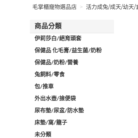
毛掌櫃寵物選品店
活力成兔/成天/幼天/倉
商品分類
伊莉莎白/絕育頭套
保健品 化毛膏/益生菌/奶粉
保健品/奶粉/營養
兔飼料/零食
包/推車
外出水壺/撿便袋
尿布墊/尿盆/防水墊
️床墊/窩/籠子
未分類