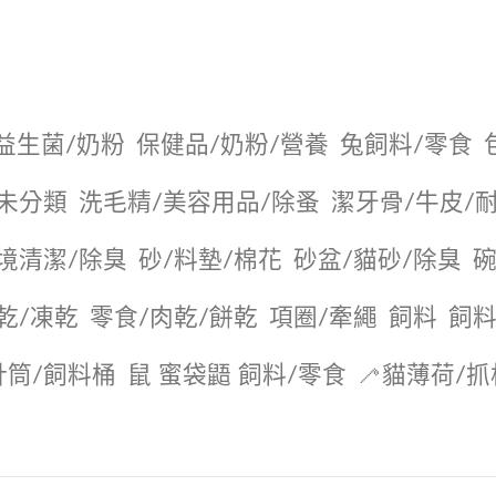
益生菌/奶粉
保健品/奶粉/營養
兔飼料/零食
未分類
洗毛精/美容用品/除蚤
潔牙骨/牛皮/
境清潔/除臭
砂/料墊/棉花
砂盆/貓砂/除臭
碗
乾/凍乾
零食/肉乾/餅乾
項圈/牽繩
飼料
飼料
針筒/飼料桶
鼠 蜜袋鼯 飼料/零食
🦯貓薄荷/