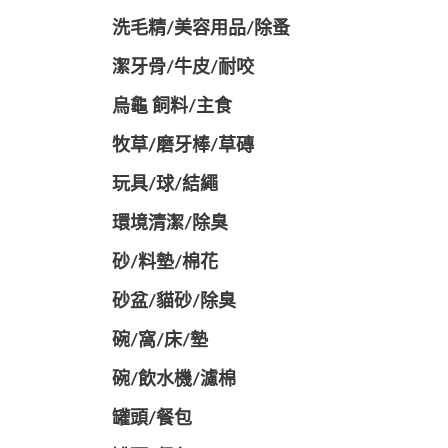
洗毛精/美容用品/除蚤
潔牙骨/牛皮/耐咬
烏龜 飼料/主食
牧草/磨牙棒/草磚
玩具/球/結繩
環境清潔/除臭
砂/料墊/棉花
砂盆/貓砂/除臭
碗/窩/床/墊
碗/飲水機/濾棉
罐頭/餐包