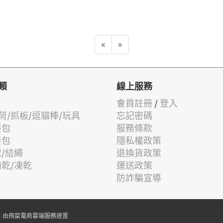
«
»
類
線上服務
會員註冊
/
登入
荷/抓板/逗貓棒/玩具
忘記密碼
餐包
服務條款
餐包
隱私權政策
球/結繩
退換貨政策
肉乾/凍乾
運送政策
防詐騙宣導
 由
飛鼠電商雲端服務
建置