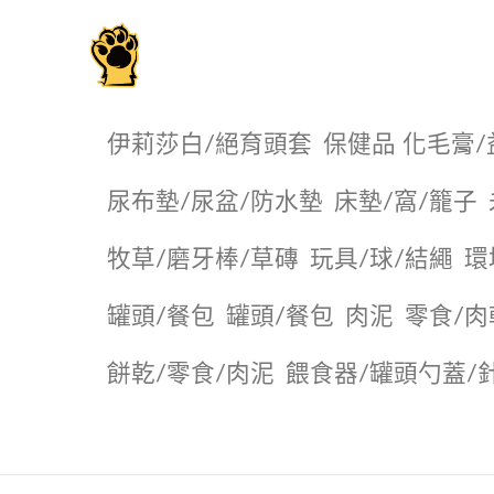
毛掌櫃寵物選品店
伊莉莎白/絕育頭套
保健品 化毛膏/
尿布墊/尿盆/防水墊
️床墊/窩/籠子
牧草/磨牙棒/草磚
玩具/球/結繩
環
罐頭/餐包
罐頭/餐包
肉泥
零食/肉
餅乾/零食/肉泥
餵食器/罐頭勺蓋/