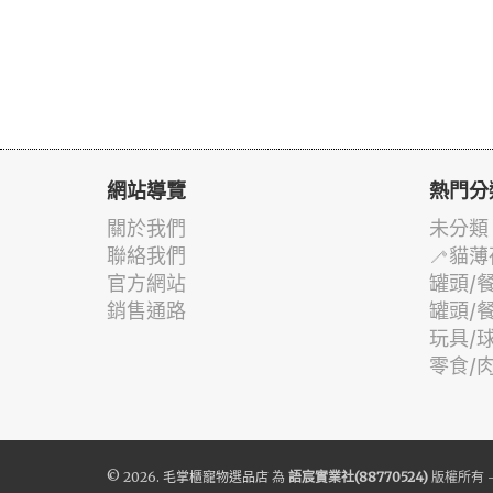
網站導覽
熱門分
關於我們
未分類
聯絡我們
🦯貓薄
官方網站
罐頭/
銷售通路
罐頭/
玩具/
零食/
© 2026.
毛掌櫃寵物選品店
為
語宸實業社(88770524)
版權所有 -