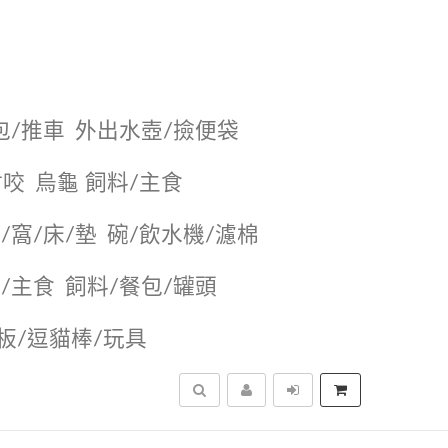
包/推車
外出水壺/撿便袋
耐咬
烏龜 飼料/主食
/窩/床/墊
碗/飲水機/濾棉
/主食
飼料/餐包/罐頭
抓板/逗貓棒/玩具
搜尋