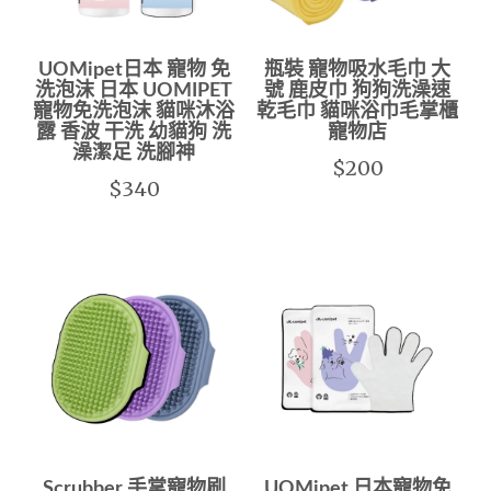
UOMipet日本 寵物 免
瓶裝 寵物吸水毛巾 大
洗泡沫 日本 UOMIPET
號 鹿皮巾 狗狗洗澡速
寵物免洗泡沫 貓咪沐浴
乾毛巾 貓咪浴巾毛掌櫃
露 香波 干洗 幼貓狗 洗
寵物店
澡潔足 洗腳神
$200
$340
Scrubber 手掌寵物刷
UOMipet 日本寵物免