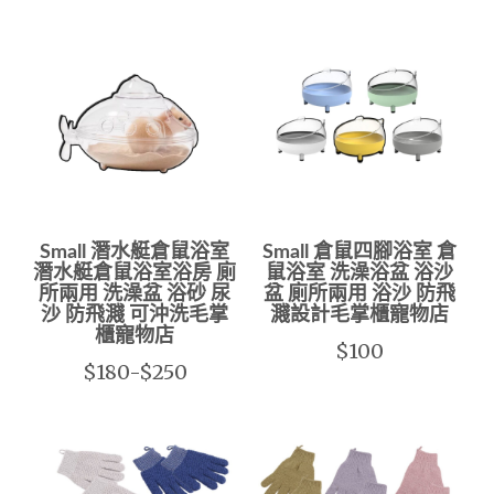
Small 潛水艇倉鼠浴室
Small 倉鼠四腳浴室 倉
潛水艇倉鼠浴室浴房 廁
鼠浴室 洗澡浴盆 浴沙
所兩用 洗澡盆 浴砂 尿
盆 廁所兩用 浴沙 防飛
沙 防飛濺 可沖洗毛掌
濺設計毛掌櫃寵物店
櫃寵物店
$100
$180-$250