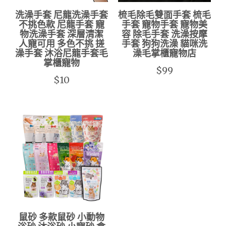
洗澡手套 尼龍洗澡手套
梳毛除毛雙面手套 梳毛
不挑色款 尼龍手套 寵
手套 寵物手套 寵物美
物洗澡手套 深層清潔
容 除毛手套 洗澡按摩
人寵可用 多色不挑 搓
手套 狗狗洗澡 貓咪洗
澡手套 沐浴尼龍手套毛
澡毛掌櫃寵物店
掌櫃寵物
$99
$10
鼠砂 多款鼠砂 小動物