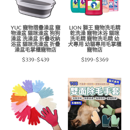
YUC 寵物摺疊澡盆 寵
LION 獅王 寵物洗毛精
物澡盆 貓咪澡盆 狗狗
乾洗澡 寵物沐浴 貓咪
澡盆 洗澡盆 折疊收納
洗毛精 寵物洗毛精 幼
浴盆 貓咪洗澡盆 折疊
犬專用 幼貓專用毛掌櫃
澡盆毛掌櫃寵物店
寵物店
$339-$439
$199-$369