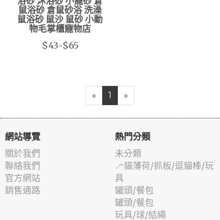
浴砂 沐浴砂 小寵砂 倉
鼠浴砂 倉鼠砂浴 洗澡
鼠浴砂 鼠沙 鼠砂 小動
物毛掌櫃寵物店
$43-$65
«
1
»
網站導覽
熱門分類
關於我們
未分類
聯絡我們
🦯貓薄荷/抓板/逗貓棒/玩
官方網站
具
銷售通路
罐頭/餐包
罐頭/餐包
玩具/球/結繩