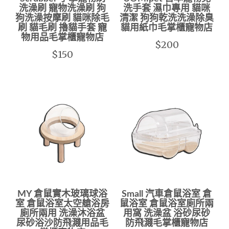
洗澡刷 寵物洗澡刷 狗
洗手套 濕巾專用 貓咪
狗洗澡按摩刷 貓咪除毛
清潔 狗狗乾洗洗澡除臭
刷 貓毛刷 擼貓手套 寵
貓用紙巾毛掌櫃寵物店
物用品毛掌櫃寵物店
$200
$150
MY 倉鼠實木玻璃球浴
Small 汽車倉鼠浴室 倉
室 倉鼠浴室太空艙浴房
鼠浴室 倉鼠浴室廁所兩
廁所兩用 洗澡沐浴盆
用窩 洗澡盆 浴砂尿砂
尿砂浴沙防飛濺用品毛
防飛濺毛掌櫃寵物店