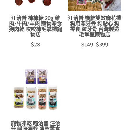
汪洽普 棒棒糖 20g 雞
汪洽普 機能雙效麻花捲
肉/牛肉/羊肉 寵物零食
狗用潔牙骨 狗點心 狗
狗肉乾 咬咬棒毛掌櫃寵
零食 潔牙骨 台灣製造
物店
毛掌櫃寵物店
$28
$149-$399
寵物凍乾 喵洽普 汪洽
普 貓咪凍乾 凍乾零食