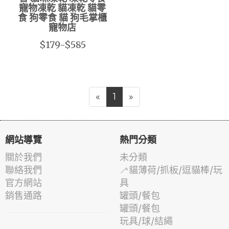
寵物凍乾 貓凍乾 貓零
食 狗零食 貓 狗毛掌櫃
寵物店
$179-$585
«
1
»
網站導覽
熱門分類
關於我們
未分類
聯絡我們
🦯貓薄荷/抓板/逗貓棒/玩
官方網站
具
銷售通路
罐頭/餐包
罐頭/餐包
玩具/球/結繩