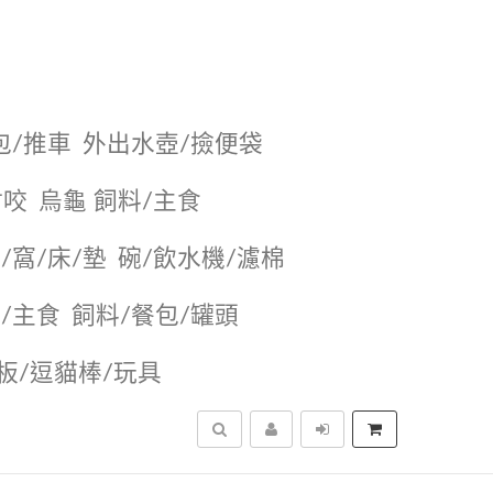
包/推車
外出水壺/撿便袋
耐咬
烏龜 飼料/主食
/窩/床/墊
碗/飲水機/濾棉
/主食
飼料/餐包/罐頭
抓板/逗貓棒/玩具
搜尋