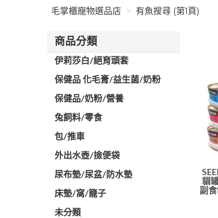
毛掌櫃寵物選品店
有魚搜尋 (第1頁)
商品分類
伊莉莎白/絕育頭套
保健品 化毛膏/益生菌/奶粉
保健品/奶粉/營養
兔飼料/零食
包/推車
外出水壺/撿便袋
SE
尿布墊/尿盆/防水墊
貓罐
副食
️床墊/窩/籠子
未分類