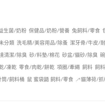
益生菌/奶粉
保健品/奶粉/營養
兔飼料/零食
未分類
洗毛精/美容用品/除蚤
潔牙骨/牛皮/
境清潔/除臭
砂/料墊/棉花
砂盆/貓砂/除臭
碗
乾/凍乾
零食/肉乾/餅乾
項圈/牽繩
飼料
飼料
針筒/飼料桶
鼠 蜜袋鼯 飼料/零食
🦯貓薄荷/