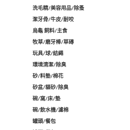
洗毛精/美容用品/除蚤
潔牙骨/牛皮/耐咬
烏龜 飼料/主食
牧草/磨牙棒/草磚
玩具/球/結繩
環境清潔/除臭
砂/料墊/棉花
砂盆/貓砂/除臭
碗/窩/床/墊
碗/飲水機/濾棉
罐頭/餐包