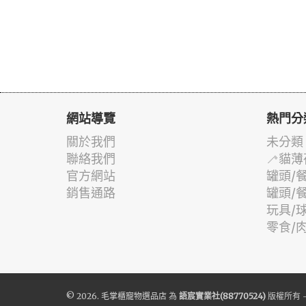
網站導覽
熱門分
關於我們
未分類
聯絡我們
🦯貓薄
官方網站
罐頭/
銷售通路
罐頭/
玩具/
零食/
© 2026.
毛掌櫃寵物選品店
為
語宸實業社(88770524)
版權所有 -