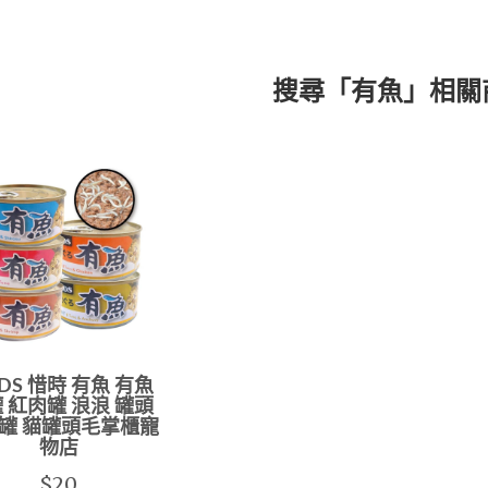
搜尋「有魚」相關
EDS 惜時 有魚 有魚
 紅肉罐 浪浪 罐頭
罐 貓罐頭毛掌櫃寵
物店
$20