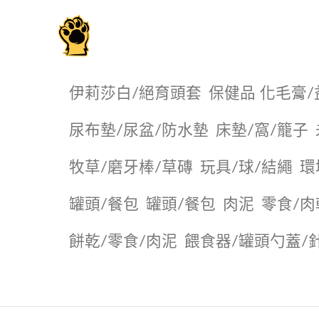
毛掌櫃寵物選品店
伊莉莎白/絕育頭套
保健品 化毛膏/
尿布墊/尿盆/防水墊
️床墊/窩/籠子
牧草/磨牙棒/草磚
玩具/球/結繩
環
罐頭/餐包
罐頭/餐包
肉泥
零食/肉
餅乾/零食/肉泥
餵食器/罐頭勺蓋/