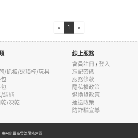
«
1
»
類
線上服務
會員註冊
/
登入
荷/抓板/逗貓棒/玩具
忘記密碼
餐包
服務條款
餐包
隱私權政策
球/結繩
退換貨政策
肉乾/凍乾
運送政策
防詐騙宣導
 由
飛鼠電商雲端服務
建置