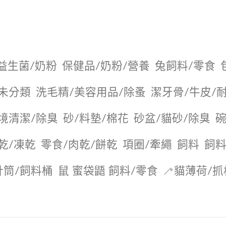
益生菌/奶粉
保健品/奶粉/營養
兔飼料/零食
未分類
洗毛精/美容用品/除蚤
潔牙骨/牛皮/
境清潔/除臭
砂/料墊/棉花
砂盆/貓砂/除臭
碗
乾/凍乾
零食/肉乾/餅乾
項圈/牽繩
飼料
飼料
針筒/飼料桶
鼠 蜜袋鼯 飼料/零食
🦯貓薄荷/