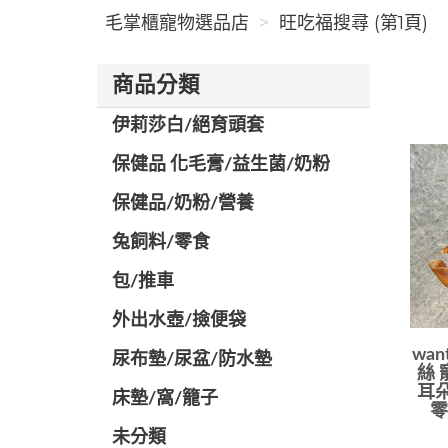
毛掌櫃寵物選品店
旺吃福搜尋 (第1頁)
商品分類
伊莉莎白/絕育頭套
保健品 化毛膏/益生菌/奶粉
保健品/奶粉/營養
兔飼料/零食
包/推車
外出水壺/撿便袋
wan
尿布墊/尿盆/防水墊
絲 
耳朵
️床墊/窩/籠子
零
未分類