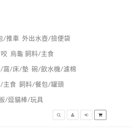
包/推車
外出水壺/撿便袋
耐咬
烏龜 飼料/主食
/窩/床/墊
碗/飲水機/濾棉
/主食
飼料/餐包/罐頭
抓板/逗貓棒/玩具
搜尋