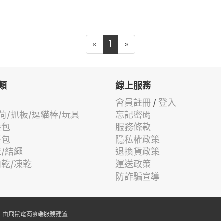
«
1
»
類
線上服務
會員註冊
/
登入
荷/抓板/逗貓棒/玩具
忘記密碼
餐包
服務條款
餐包
隱私權政策
球/結繩
退換貨政策
肉乾/凍乾
運送政策
防詐騙宣導
 由
飛鼠電商雲端服務
建置