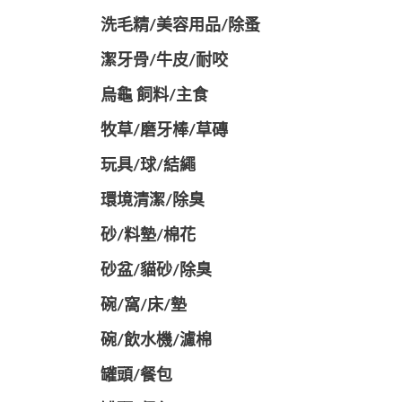
洗毛精/美容用品/除蚤
潔牙骨/牛皮/耐咬
烏龜 飼料/主食
牧草/磨牙棒/草磚
玩具/球/結繩
環境清潔/除臭
砂/料墊/棉花
砂盆/貓砂/除臭
碗/窩/床/墊
碗/飲水機/濾棉
罐頭/餐包