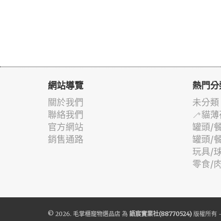
網站導覽
熱門分
關於我們
未分類
聯絡我們
🦯貓薄
官方網站
罐頭/
銷售通路
罐頭/
玩具/
零食/
© 2026.
毛掌櫃寵物選品店
為
語宸實業社(88770524)
版權所有 -