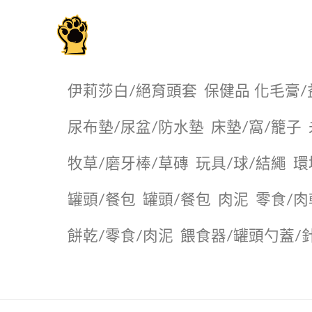
毛掌櫃寵物選品店
伊莉莎白/絕育頭套
保健品 化毛膏/
尿布墊/尿盆/防水墊
️床墊/窩/籠子
牧草/磨牙棒/草磚
玩具/球/結繩
環
罐頭/餐包
罐頭/餐包
肉泥
零食/肉
餅乾/零食/肉泥
餵食器/罐頭勺蓋/