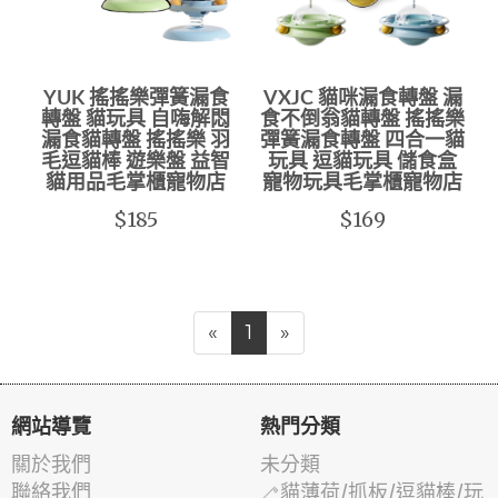
YUK 搖搖樂彈簧漏食
VXJC 貓咪漏食轉盤 漏
轉盤 貓玩具 自嗨解悶
食不倒翁貓轉盤 搖搖樂
漏食貓轉盤 搖搖樂 羽
彈簧漏食轉盤 四合一貓
毛逗貓棒 遊樂盤 益智
玩具 逗貓玩具 儲食盒
貓用品毛掌櫃寵物店
寵物玩具毛掌櫃寵物店
$185
$169
«
1
»
網站導覽
熱門分類
關於我們
未分類
聯絡我們
🦯貓薄荷/抓板/逗貓棒/玩