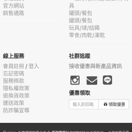
官方網站
具
銷售通路
罐頭/餐包
罐頭/餐包
玩具/球/結繩
零食/肉乾/凍乾
線上服務
社群追蹤
會員註冊
/
登入
接收優惠與新產品資訊
忘記密碼
服務條款
隱私權政策
優惠領取
退換貨政策
運送政策
領取優惠
防詐騙宣導