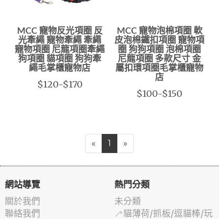
MCC 寵物反光項圈 反
MCC 寵物泡棉項圈 軟
光牽繩 寵物牽繩 牽繩
皮泡棉鐵扣項圈 寵物項
寵物項圈 尼龍項圈牽繩
圈 狗狗項圈 泡棉項圈
狗項圈 貓項圈 狗狗牽
尼龍項圈 多款尺寸 金
繩毛掌櫃寵物店
屬扣環項圈毛掌櫃寵物
店
$120-$170
$100-$150
«
1
»
網站導覽
熱門分類
關於我們
未分類
聯絡我們
🦯貓薄荷/抓板/逗貓棒/玩