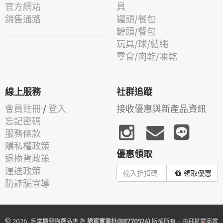
官方網站
具
銷售通路
罐頭/餐包
罐頭/餐包
玩具/球/結繩
零食/肉乾/凍乾
線上服務
社群追蹤
會員註冊
/
登入
接收優惠與新產品資訊
忘記密碼
服務條款
隱私權政策
優惠領取
退換貨政策
運送政策
領取優惠
防詐騙宣導
© 2026.
毛掌櫃寵物選品店
為
語宸實業社(88770524)
版權所有 - 由
飛鼠電商雲