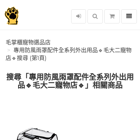
選單
毛掌櫃寵物選品店
毛掌櫃寵物選品店
專用防風雨罩配件全系列外出用品🔹毛大二寵物
店🔹搜尋 (第1頁)
搜尋「專用防風雨罩配件全系列外出用
品🔹毛大二寵物店🔹」相關商品