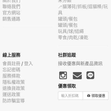
關於我們
未分類
聯絡我們
🦯貓薄荷/抓板/逗貓棒/玩
官方網站
具
銷售通路
罐頭/餐包
罐頭/餐包
玩具/球/結繩
零食/肉乾/凍乾
線上服務
社群追蹤
會員註冊
/
登入
接收優惠與新產品資訊
忘記密碼
服務條款
隱私權政策
優惠領取
退換貨政策
運送政策
領取優惠
防詐騙宣導