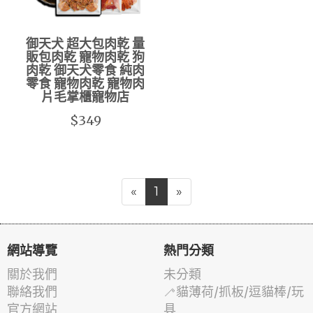
御天犬 超大包肉乾 量
販包肉乾 寵物肉乾 狗
肉乾 御天犬零食 純肉
零食 寵物肉乾 寵物肉
片毛掌櫃寵物店
$349
«
1
»
網站導覽
熱門分類
關於我們
未分類
聯絡我們
🦯貓薄荷/抓板/逗貓棒/玩
官方網站
具