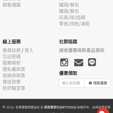
銷售通路
罐頭/餐包
罐頭/餐包
玩具/球/結繩
零食/肉乾/凍乾
線上服務
社群追蹤
會員註冊
/
登入
接收優惠與新產品資訊
忘記密碼
服務條款
隱私權政策
優惠領取
退換貨政策
運送政策
領取優惠
防詐騙宣導
© 2026.
毛掌櫃寵物選品店
為
語宸實業社(88770524)
版權所有 - 由
飛鼠電商雲