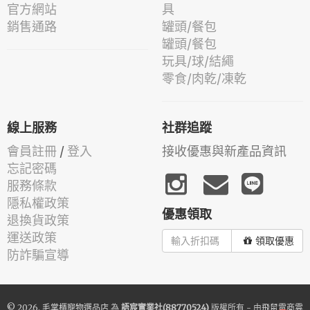
官方網站
具
銷售通路
罐頭/餐包
罐頭/餐包
玩具/球/結繩
零食/肉乾/凍乾
線上服務
社群追蹤
會員註冊
/
登入
接收優惠與新產品資訊
忘記密碼
服務條款
隱私權政策
優惠領取
退換貨政策
運送政策
領取優惠
防詐騙宣導
© 2026.
毛掌櫃寵物選品店
為
語宸實業社(88770524)
版權所有 - 由
飛鼠電商雲