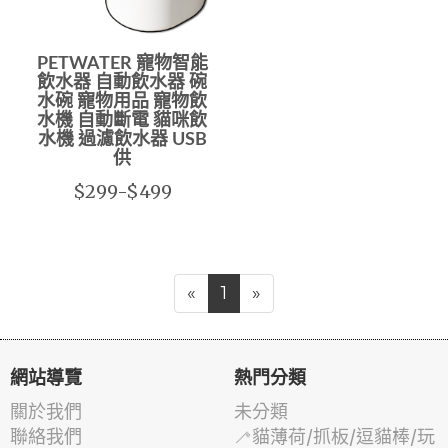
PETWATER 寵物智能
飲水器 自動飲水器 碗
水碗 寵物用品 寵物飲
水機 自動斷電 貓咪飲
水機 過濾飲水器 USB
供
$299-$499
«
1
»
網站導覽
熱門分類
關於我們
未分類
聯絡我們
🦯貓薄荷/抓板/逗貓棒/玩