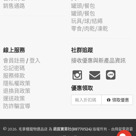
銷售通路
罐頭/餐包
罐頭/餐包
玩具/球/結繩
零食/肉乾/凍乾
線上服務
社群追蹤
會員註冊
/
登入
接收優惠與新產品資訊
忘記密碼
服務條款
隱私權政策
優惠領取
退換貨政策
運送政策
領取優惠
防詐騙宣導
© 2026.
毛掌櫃寵物選品店
為
語宸實業社(88770524)
版權所有 - 由
飛鼠電商雲