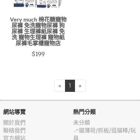
Very much 棉花糖寵物
尿褲 免洗寵物尿褲 狗
尿褲 生理褲紙尿褲 免
洗 寵物生理褲 寵物紙
尿褲毛掌櫃寵物店
$199
«
1
»
網站導覽
熱門分類
關於我們
未分類
聯絡我們
🦯貓薄荷/抓板/逗貓棒/玩
官方網站
具