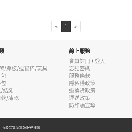
«
1
»
類
線上服務
會員註冊
/
登入
荷/抓板/逗貓棒/玩具
忘記密碼
餐包
服務條款
餐包
隱私權政策
球/結繩
退換貨政策
肉乾/凍乾
運送政策
防詐騙宣導
 由
飛鼠電商雲端服務
建置