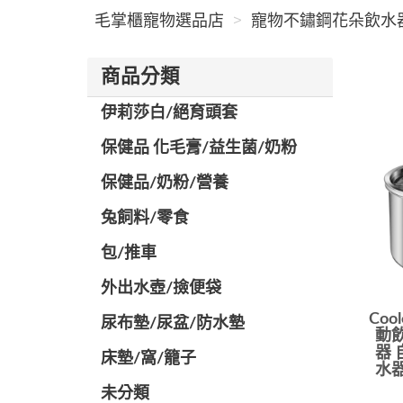
毛掌櫃寵物選品店
寵物不鏽鋼花朵飲水器搜
商品分類
伊莉莎白/絕育頭套
保健品 化毛膏/益生菌/奶粉
保健品/奶粉/營養
兔飼料/零食
包/推車
外出水壺/撿便袋
Co
尿布墊/尿盆/防水墊
動飲
器 
️床墊/窩/籠子
水器
未分類