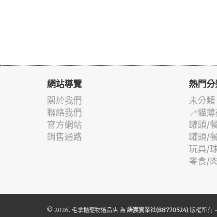
網站導覽
熱門分
關於我們
未分類
聯絡我們
🦯貓薄
官方網站
罐頭/
銷售通路
罐頭/
玩具/
零食/
© 2026.
毛掌櫃寵物選品店
為
語宸實業社(88770524)
版權所有 -