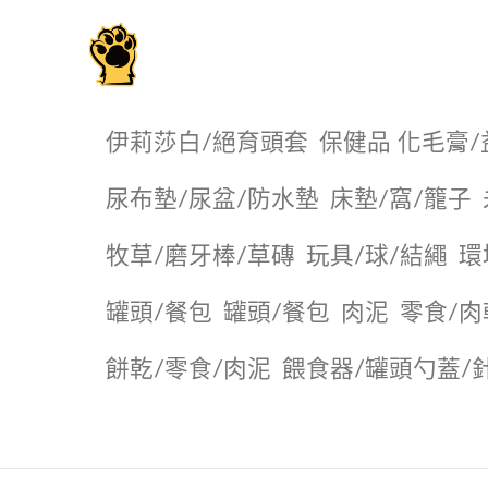
毛掌櫃寵物選品店
伊莉莎白/絕育頭套
保健品 化毛膏/
尿布墊/尿盆/防水墊
️床墊/窩/籠子
牧草/磨牙棒/草磚
玩具/球/結繩
環
罐頭/餐包
罐頭/餐包
肉泥
零食/肉
餅乾/零食/肉泥
餵食器/罐頭勺蓋/