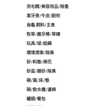
洗毛精/美容用品/除蚤
潔牙骨/牛皮/耐咬
烏龜 飼料/主食
牧草/磨牙棒/草磚
玩具/球/結繩
環境清潔/除臭
砂/料墊/棉花
砂盆/貓砂/除臭
碗/窩/床/墊
碗/飲水機/濾棉
罐頭/餐包