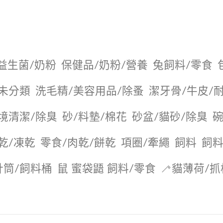
益生菌/奶粉
保健品/奶粉/營養
兔飼料/零食
未分類
洗毛精/美容用品/除蚤
潔牙骨/牛皮/
境清潔/除臭
砂/料墊/棉花
砂盆/貓砂/除臭
碗
乾/凍乾
零食/肉乾/餅乾
項圈/牽繩
飼料
飼料
針筒/飼料桶
鼠 蜜袋鼯 飼料/零食
🦯貓薄荷/