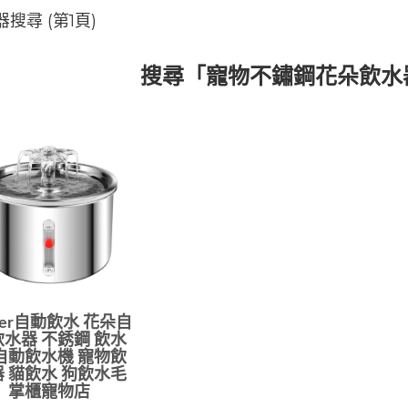
尋 (第1頁)
搜尋「寵物不鏽鋼花朵飲水
oler自動飲水 花朵自
水器 不銹鋼 飲水
自動飲水機 寵物飲
 貓飲水 狗飲水毛
掌櫃寵物店