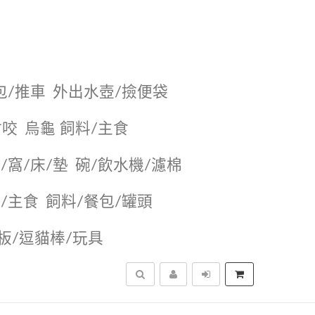
包/推車
外出水壺/撿便袋
耐咬
烏龜 飼料/主食
/窩/床/墊
碗/飲水機/濾棉
/主食
飼料/餐包/罐頭
抓板/逗貓棒/玩具
搜尋