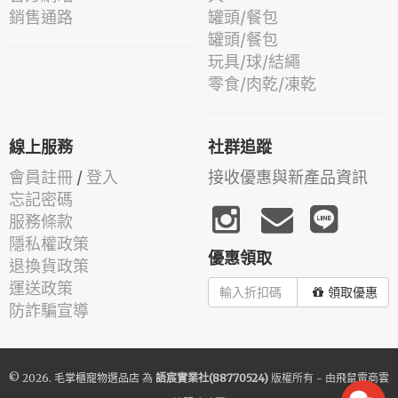
銷售通路
罐頭/餐包
罐頭/餐包
玩具/球/結繩
零食/肉乾/凍乾
線上服務
社群追蹤
會員註冊
/
登入
接收優惠與新產品資訊
忘記密碼
服務條款
隱私權政策
優惠領取
退換貨政策
運送政策
領取優惠
防詐騙宣導
© 2026.
毛掌櫃寵物選品店
為
語宸實業社(88770524)
版權所有 - 由
飛鼠電商雲