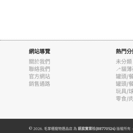
網站導覽
熱門分
關於我們
未分類
聯絡我們
🦯貓薄
官方網站
罐頭/
銷售通路
罐頭/
玩具/
零食/
© 2026.
毛掌櫃寵物選品店
為
語宸實業社(88770524)
版權所有 -