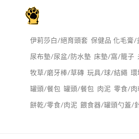
毛掌櫃寵物選品店
伊莉莎白/絕育頭套
保健品 化毛膏/
尿布墊/尿盆/防水墊
️床墊/窩/籠子
牧草/磨牙棒/草磚
玩具/球/結繩
環
罐頭/餐包
罐頭/餐包
肉泥
零食/肉
餅乾/零食/肉泥
餵食器/罐頭勺蓋/