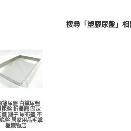
搜尋「塑膠尿盤」相
物籠尿盤 白鐵尿盤
尿盤 折疊籠 固定
狗籠 籠子 尿布墊 不
底盤 居家用品毛掌
櫃寵物店