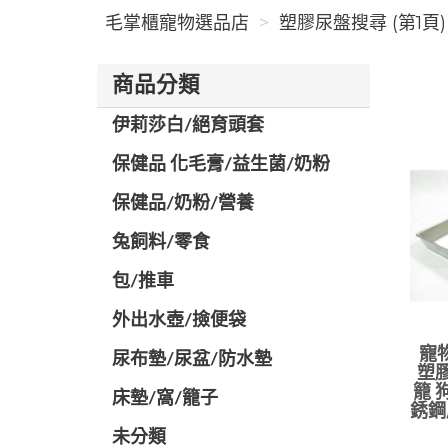
毛掌櫃寵物選品店
塑膠尿盤搜尋 (第1頁)
商品分類
伊莉莎白/絕育頭套
保健品 化毛膏/益生菌/奶粉
保健品/奶粉/營養
兔飼料/零食
包/推車
外出水壺/撿便袋
寵
尿布墊/尿盆/防水墊
塑膠
籠 
️床墊/窩/籠子
銹鋼
未分類