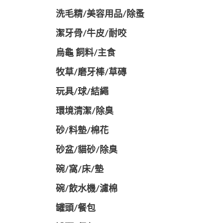
洗毛精/美容用品/除蚤
潔牙骨/牛皮/耐咬
烏龜 飼料/主食
牧草/磨牙棒/草磚
玩具/球/結繩
環境清潔/除臭
砂/料墊/棉花
砂盆/貓砂/除臭
碗/窩/床/墊
碗/飲水機/濾棉
罐頭/餐包