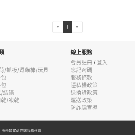
«
1
»
類
線上服務
會員註冊
/
登入
荷/抓板/逗貓棒/玩具
忘記密碼
餐包
服務條款
餐包
隱私權政策
球/結繩
退換貨政策
肉乾/凍乾
運送政策
防詐騙宣導
 由
飛鼠電商雲端服務
建置