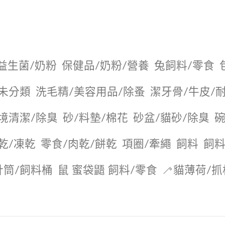
益生菌/奶粉
保健品/奶粉/營養
兔飼料/零食
未分類
洗毛精/美容用品/除蚤
潔牙骨/牛皮/
境清潔/除臭
砂/料墊/棉花
砂盆/貓砂/除臭
碗
乾/凍乾
零食/肉乾/餅乾
項圈/牽繩
飼料
飼料
針筒/飼料桶
鼠 蜜袋鼯 飼料/零食
🦯貓薄荷/