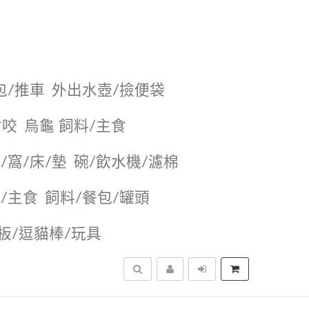
包/推車
外出水壺/撿便袋
耐咬
烏龜 飼料/主食
/窩/床/墊
碗/飲水機/濾棉
/主食
飼料/餐包/罐頭
抓板/逗貓棒/玩具
搜尋