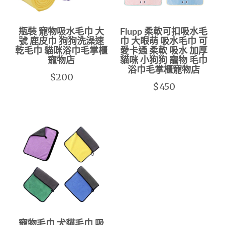
瓶裝 寵物吸水毛巾 大
Flupp 柔軟可扣吸水毛
號 鹿皮巾 狗狗洗澡速
巾 大眼萌 吸水毛巾 可
乾毛巾 貓咪浴巾毛掌櫃
愛卡通 柔軟 吸水 加厚
寵物店
貓咪 小狗狗 寵物 毛巾
浴巾毛掌櫃寵物店
$200
$450
寵物毛巾 犬貓毛巾 吸