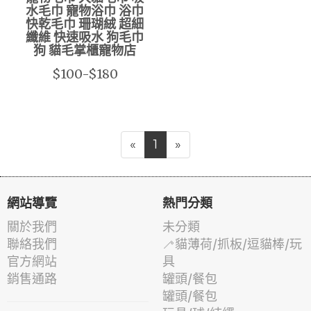
水毛巾 寵物浴巾 浴巾
快乾毛巾 珊瑚絨 超細
纖維 快速吸水 狗毛巾
狗 貓毛掌櫃寵物店
$100-$180
«
1
»
網站導覽
熱門分類
關於我們
未分類
聯絡我們
🦯貓薄荷/抓板/逗貓棒/玩
官方網站
具
銷售通路
罐頭/餐包
罐頭/餐包