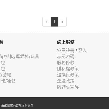
«
1
»
類
線上服務
會員註冊
/
登入
荷/抓板/逗貓棒/玩具
忘記密碼
餐包
服務條款
餐包
隱私權政策
球/結繩
退換貨政策
肉乾/凍乾
運送政策
防詐騙宣導
 由
飛鼠電商雲端服務
建置