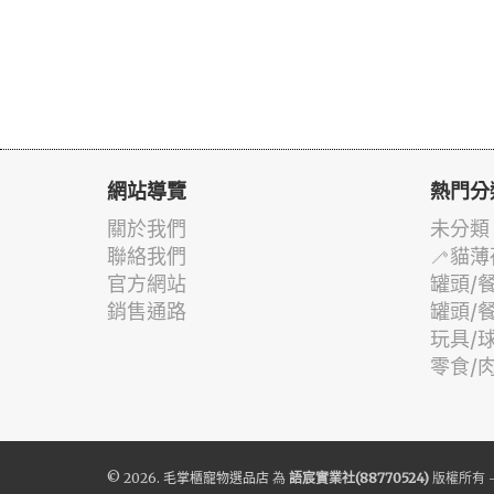
網站導覽
熱門分
關於我們
未分類
聯絡我們
🦯貓薄
官方網站
罐頭/
銷售通路
罐頭/
玩具/
零食/
© 2026.
毛掌櫃寵物選品店
為
語宸實業社(88770524)
版權所有 -