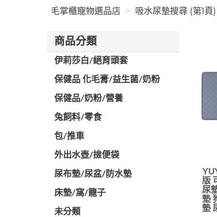
毛掌櫃寵物選品店
吸水尿墊搜尋 (第1頁)
商品分類
伊莉莎白/絕育頭套
保健品 化毛膏/益生菌/奶粉
保健品/奶粉/營養
兔飼料/零食
包/推車
外出水壺/撿便袋
Y
尿布墊/尿盆/防水墊
版 
尿墊
️床墊/窩/籠子
墊 
墊 
未分類