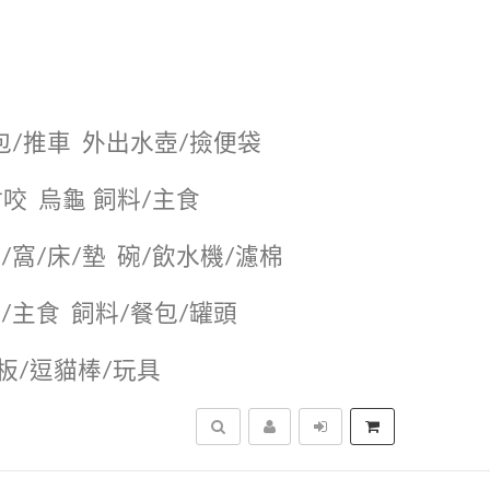
包/推車
外出水壺/撿便袋
耐咬
烏龜 飼料/主食
/窩/床/墊
碗/飲水機/濾棉
/主食
飼料/餐包/罐頭
抓板/逗貓棒/玩具
搜尋