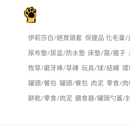
毛掌櫃寵物選品店
伊莉莎白/絕育頭套
保健品 化毛膏/
尿布墊/尿盆/防水墊
️床墊/窩/籠子
牧草/磨牙棒/草磚
玩具/球/結繩
環
罐頭/餐包
罐頭/餐包
肉泥
零食/肉
餅乾/零食/肉泥
餵食器/罐頭勺蓋/