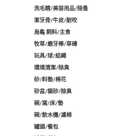
洗毛精/美容用品/除蚤
潔牙骨/牛皮/耐咬
烏龜 飼料/主食
牧草/磨牙棒/草磚
玩具/球/結繩
環境清潔/除臭
砂/料墊/棉花
砂盆/貓砂/除臭
碗/窩/床/墊
碗/飲水機/濾棉
罐頭/餐包