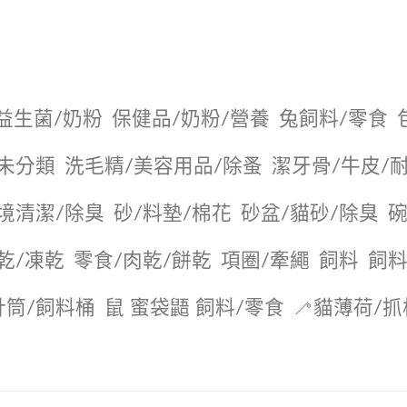
益生菌/奶粉
保健品/奶粉/營養
兔飼料/零食
未分類
洗毛精/美容用品/除蚤
潔牙骨/牛皮/
境清潔/除臭
砂/料墊/棉花
砂盆/貓砂/除臭
碗
乾/凍乾
零食/肉乾/餅乾
項圈/牽繩
飼料
飼料
針筒/飼料桶
鼠 蜜袋鼯 飼料/零食
🦯貓薄荷/