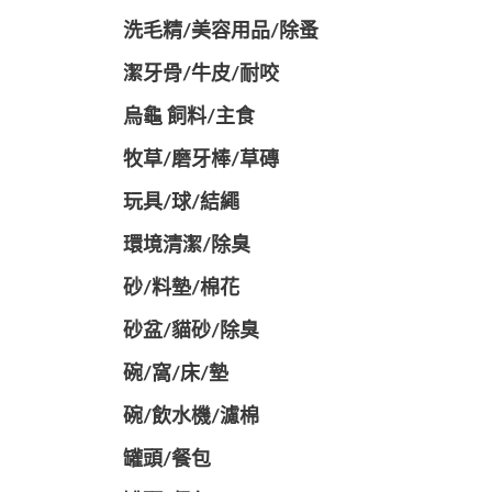
洗毛精/美容用品/除蚤
潔牙骨/牛皮/耐咬
烏龜 飼料/主食
牧草/磨牙棒/草磚
玩具/球/結繩
環境清潔/除臭
砂/料墊/棉花
砂盆/貓砂/除臭
碗/窩/床/墊
碗/飲水機/濾棉
罐頭/餐包