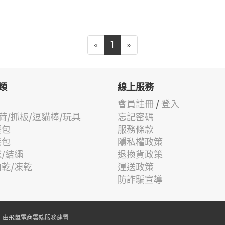
«
1
»
類
線上服務
會員註冊
/
登入
荷/抓板/逗貓棒/玩具
忘記密碼
餐包
服務條款
餐包
隱私權政策
球/結繩
退換貨政策
肉乾/凍乾
運送政策
防詐騙宣導
 由
飛鼠電商雲端服務
建置