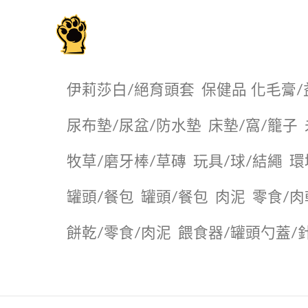
毛掌櫃寵物選品店
伊莉莎白/絕育頭套
保健品 化毛膏/
尿布墊/尿盆/防水墊
️床墊/窩/籠子
牧草/磨牙棒/草磚
玩具/球/結繩
環
罐頭/餐包
罐頭/餐包
肉泥
零食/肉
餅乾/零食/肉泥
餵食器/罐頭勺蓋/