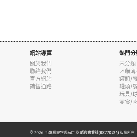
網站導覽
熱門分
關於我們
未分類
聯絡我們
🦯貓薄
官方網站
罐頭/
銷售通路
罐頭/
玩具/
零食/
© 2026.
毛掌櫃寵物選品店
為
語宸實業社(88770524)
版權所有 -