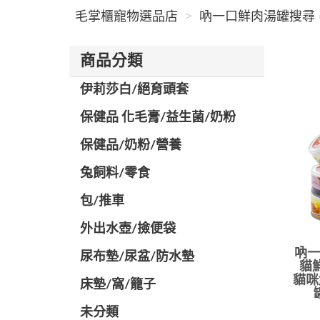
毛掌櫃寵物選品店
吶一口鮮肉湯罐搜尋 (
商品分類
伊莉莎白/絕育頭套
保健品 化毛膏/益生菌/奶粉
保健品/奶粉/營養
兔飼料/零食
包/推車
外出水壺/撿便袋
吶一
尿布墊/尿盆/防水墊
貓
貓咪
️床墊/窩/籠子
未分類