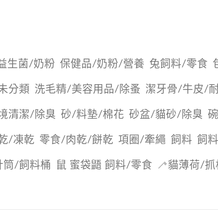
益生菌/奶粉
保健品/奶粉/營養
兔飼料/零食
未分類
洗毛精/美容用品/除蚤
潔牙骨/牛皮/
境清潔/除臭
砂/料墊/棉花
砂盆/貓砂/除臭
碗
乾/凍乾
零食/肉乾/餅乾
項圈/牽繩
飼料
飼料
針筒/飼料桶
鼠 蜜袋鼯 飼料/零食
🦯貓薄荷/