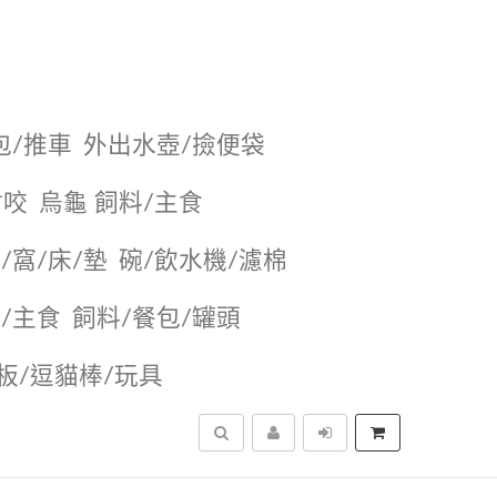
包/推車
外出水壺/撿便袋
耐咬
烏龜 飼料/主食
/窩/床/墊
碗/飲水機/濾棉
/主食
飼料/餐包/罐頭
抓板/逗貓棒/玩具
搜尋