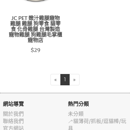
JC PET 嫩汁雞腿寵物
雞腿 雞腿 狗零食 貓零
食 化骨雞腿 台灣製造
寵物雞腿 狗雞腿毛掌櫃
寵物店
$29
«
1
»
網站導覽
熱門分類
關於我們
未分類
聯絡我們
🦯貓薄荷/抓板/逗貓棒/玩
官方網站
具