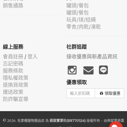
銷售通路
罐頭/餐包
罐頭/餐包
玩具/球/結繩
零食/肉乾/凍乾
線上服務
社群追蹤
會員註冊
/
登入
接收優惠與新產品資訊
忘記密碼
服務條款
隱私權政策
優惠領取
退換貨政策
運送政策
領取優惠
防詐騙宣導
© 2026.
毛掌櫃寵物選品店
為
語宸實業社(88770524)
版權所有 - 由
飛鼠電商雲