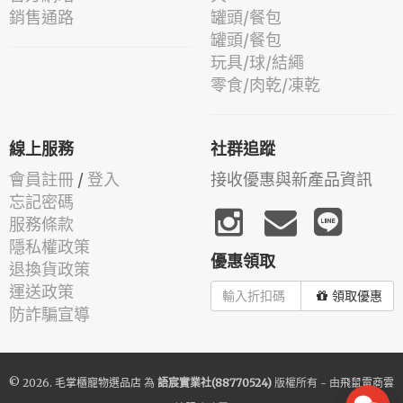
銷售通路
罐頭/餐包
罐頭/餐包
玩具/球/結繩
零食/肉乾/凍乾
線上服務
社群追蹤
會員註冊
/
登入
接收優惠與新產品資訊
忘記密碼
服務條款
隱私權政策
優惠領取
退換貨政策
運送政策
領取優惠
防詐騙宣導
© 2026.
毛掌櫃寵物選品店
為
語宸實業社(88770524)
版權所有 - 由
飛鼠電商雲