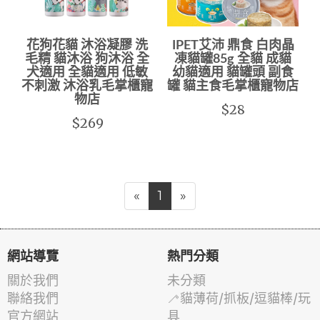
花狗花貓 沐浴凝膠 洗
IPET艾沛 鼎食 白肉晶
毛精 貓沐浴 狗沐浴 全
凍貓罐85g 全貓 成貓
犬適用 全貓適用 低敏
幼貓適用 貓罐頭 副食
不刺激 沐浴乳毛掌櫃寵
罐 貓主食毛掌櫃寵物店
物店
$28
$269
«
1
»
網站導覽
熱門分類
關於我們
未分類
聯絡我們
🦯貓薄荷/抓板/逗貓棒/玩
官方網站
具