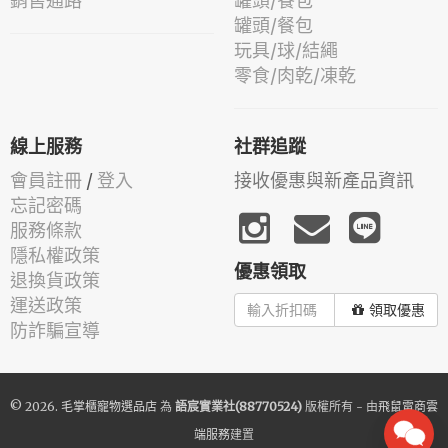
銷售通路
罐頭/餐包
罐頭/餐包
玩具/球/結繩
零食/肉乾/凍乾
線上服務
社群追蹤
會員註冊
/
登入
接收優惠與新產品資訊
忘記密碼
服務條款
隱私權政策
優惠領取
退換貨政策
運送政策
領取優惠
防詐騙宣導
© 2026.
毛掌櫃寵物選品店
為
語宸實業社(88770524)
版權所有 - 由
飛鼠電商雲
端服務
建置