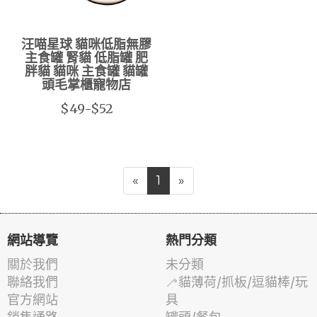
汪喵星球 貓咪低脂無膠
主食罐 腎貓 低脂罐 肥
胖貓 貓咪 主食罐 貓罐
頭毛掌櫃寵物店
$49-$52
«
1
»
網站導覽
熱門分類
關於我們
未分類
聯絡我們
🦯貓薄荷/抓板/逗貓棒/玩
官方網站
具