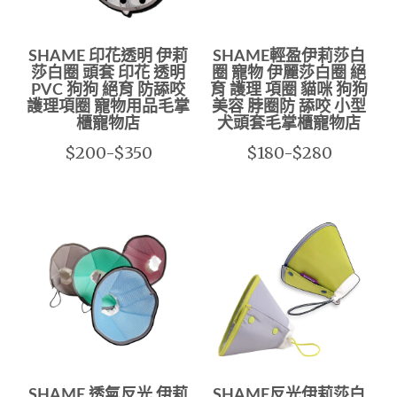
SHAME 印花透明 伊莉
SHAME輕盈伊莉莎白
莎白圈 頭套 印花 透明
圈 寵物 伊麗莎白圈 絕
PVC 狗狗 絕育 防舔咬
育 護理 項圈 貓咪 狗狗
護理項圈 寵物用品毛掌
美容 脖圈防 舔咬 小型
櫃寵物店
犬頭套毛掌櫃寵物店
$200-$350
$180-$280
SHAME 透氣反光 伊莉
SHAME反光伊莉莎白