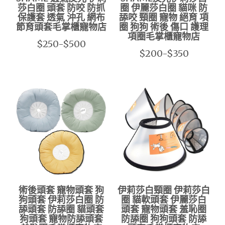
莎白圈 頭套 防咬 防抓
圈 伊麗莎白圈 貓咪 防
保護套 透氣 沖孔 網布
舔咬 頸圈 寵物 絕育 項
節育頭套毛掌櫃寵物店
圈 狗狗 術後 傷口 護理
項圈毛掌櫃寵物店
$250-$500
$200-$350
術後頭套 寵物頭套 狗
伊莉莎白頸圈 伊莉莎白
狗頭套 伊莉莎白圈 防
圈 貓軟頭套 伊麗莎白
舔頭套 防舔圈 貓頭套
頭套 寵物頭套 羞恥圈
狗頭套 寵物防舔頭套
防舔圈 狗狗頭套 防舔