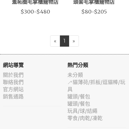
羞恥圈毛掌櫃寵物店
頭套毛掌櫃寵物店
$300-$480
$80-$205
«
1
»
網站導覽
熱門分類
關於我們
未分類
聯絡我們
🦯貓薄荷/抓板/逗貓棒/玩
官方網站
具
銷售通路
罐頭/餐包
罐頭/餐包
玩具/球/結繩
零食/肉乾/凍乾