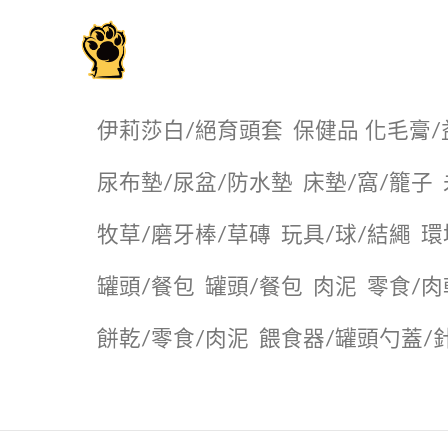
毛掌櫃寵物選品店
伊莉莎白/絕育頭套
保健品 化毛膏/
尿布墊/尿盆/防水墊
️床墊/窩/籠子
牧草/磨牙棒/草磚
玩具/球/結繩
環
罐頭/餐包
罐頭/餐包
肉泥
零食/肉
餅乾/零食/肉泥
餵食器/罐頭勺蓋/