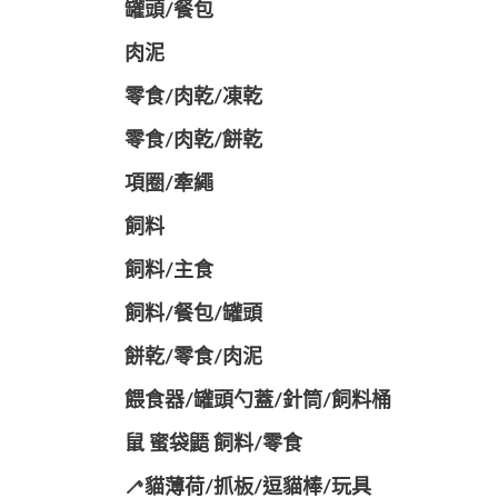
罐頭/餐包
肉泥
零食/肉乾/凍乾
零食/肉乾/餅乾
項圈/牽繩
飼料
飼料/主食
飼料/餐包/罐頭
餅乾/零食/肉泥
餵食器/罐頭勺蓋/針筒/飼料桶
鼠 蜜袋鼯 飼料/零食
🦯貓薄荷/抓板/逗貓棒/玩具