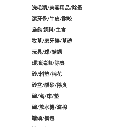
洗毛精/美容用品/除蚤
潔牙骨/牛皮/耐咬
烏龜 飼料/主食
牧草/磨牙棒/草磚
玩具/球/結繩
環境清潔/除臭
砂/料墊/棉花
砂盆/貓砂/除臭
碗/窩/床/墊
碗/飲水機/濾棉
罐頭/餐包