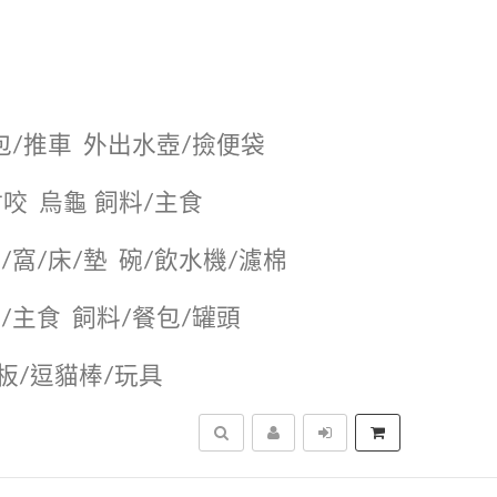
包/推車
外出水壺/撿便袋
耐咬
烏龜 飼料/主食
/窩/床/墊
碗/飲水機/濾棉
/主食
飼料/餐包/罐頭
抓板/逗貓棒/玩具
搜尋