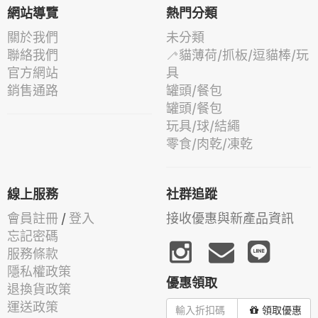
網站導覽
熱門分類
關於我們
未分類
聯絡我們
🦯貓薄荷/抓板/逗貓棒/玩
官方網站
具
銷售通路
罐頭/餐包
罐頭/餐包
玩具/球/結繩
零食/肉乾/凍乾
線上服務
社群追蹤
會員註冊
/
登入
接收優惠與新產品資訊
忘記密碼
服務條款
隱私權政策
優惠領取
退換貨政策
運送政策
領取優惠