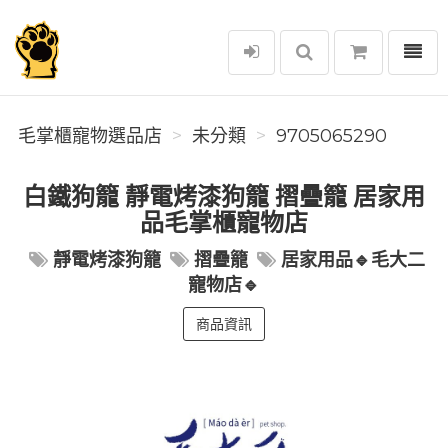
選單
毛掌櫃寵物選品店
毛掌櫃寵物選品店
未分類
9705065290
白鐵狗籠 靜電烤漆狗籠 摺疊籠 居家用
品毛掌櫃寵物店
靜電烤漆狗籠
摺疊籠
居家用品🔹毛大二
寵物店🔹
商品資訊