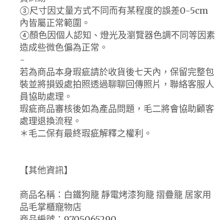
③尺寸因丈量方式不同而有某程度的誤差0-5cm
內皆屬正常範圍。
④顏色因個人認知、燈光及瀏覽器色調不同等因素
造成些微色偏為正常。
-
若為商品本身瑕疵請於收貨後七天內，保留完整包
裝並將損毀處拍照透過聊聊回傳照片，聯絡客服人
員協助處理。
瑕疵商品審核後如為產品問題，毛二將會協助顧客
處理退換流程。
＊毛二保有最終瑕疵解釋之權利。
【其他資訊】
商品名稱：白鐵狗籠 靜電烤漆狗籠 摺疊籠 居家用
品毛掌櫃寵物店
商品編號：9705065290