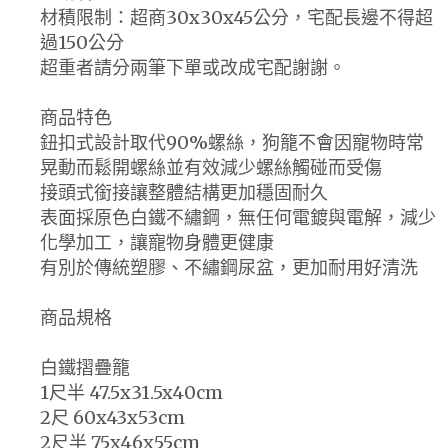
材積限制：超商30x30x45公分，宅配長邊不得超
過150公分
超重者請分兩筆下單或改成宅配謝謝。
商品特色
鈕扣式設計取代90%螺絲，狗籠不會因寵物時常
晃動而鬆開螺絲並有效減少螺絲觸碰而受傷
接頭式銜接讓整體結構更加穩固耐久
表面採原色白鐵不繡鋼，無任何電鍍與電解，減少
化學加工，讓寵物身體更健康
有別於傳統塑膠、不繡鋼尿盆，更加耐用好清洗
商品規格
白鐵摺疊籠
1尺半 47.5x31.5x40cm
2尺 60x43x53cm
2尺半 75x46x55cm