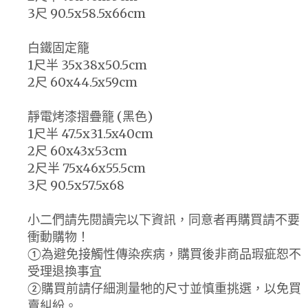
3尺 90.5x58.5x66cm
白鐵固定籠
1尺半 35x38x50.5cm
2尺 60x44.5x59cm
靜電烤漆摺疊籠 (黑色)
1尺半 47.5x31.5x40cm
2尺 60x43x53cm
2尺半 75x46x55.5cm
3尺 90.5x57.5x68
小二們請先閱讀完以下資訊，同意者再購買請不要
衝動購物！
①為避免接觸性傳染疾病，購買後非商品瑕疵恕不
受理退換事宜
②購買前請仔細測量牠的尺寸並慎重挑選，以免買
賣糾紛。