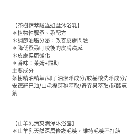
【茶樹精萃驅蟲避蝨沐浴乳】
＊植物性驅蚤、蝨配方
＊調節油脂分泌，改善皮膚問題
＊降低蚤蝨叮咬後的皮膚癢感
＊皮膚健康強化
＊香味：萊姆+羅勒
主要成分
茶樹精油精萃/椰子油潔淨成分/胺基酸洗淨成分/
安德羅巴油/山毛櫸芽孢萃取/奇異果萃取/碳酸氫
鈉
【山羊乳清爽潤澤沐浴露】
＊山羊乳天然深層修護毛髮，維持毛髮不打結