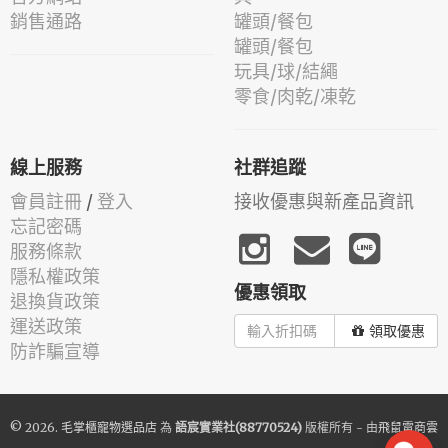
銷售通路
罐頭/餐包
罐頭/餐包
玩具/球/結繩
零食/肉乾/凍乾
線上服務
社群追蹤
會員註冊
/
登入
接收優惠與新產品資訊
忘記密碼
服務條款
隱私權政策
優惠領取
退換貨政策
運送政策
領取優惠
防詐騙宣導
© 2026.
毛掌櫃寵物選品店
為
語宸實業社(88770524)
版權所有 - 由
飛鼠電商雲