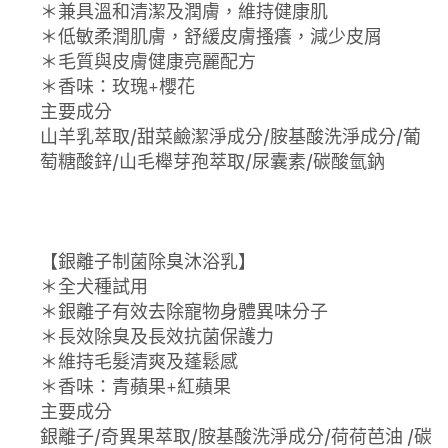
＊兼具溫和清潔及潤膚，維持健康肌
＊低敏柔潤肌膚，舒緩皮膚搔癢，減少皮屑
＊毛質與皮膚健康亮麗配方
＊香味：玫瑰+櫻花
主要成分
山羊乳萃取/甜菜鹼潔淨成分/胺基酸洗淨成分/葡
萄糖酸鋅/山毛櫸芽孢萃取/尿囊素/碳酸氫鈉
【銀離子制菌除臭沐浴乳】
＊全犬種試用
＊銀離子有效去除寵物身體異味分子
＊長效除臭及長效抗菌保護力
＊維持毛髮清爽及蓬鬆感
＊香味：青蘋果+紅蘋果
主要成分
銀離子/奇異果萃取/胺基酸洗淨成分/荷荷芭油 /碳