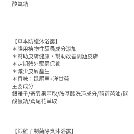
酸氫鈉
【草本防護沐浴露】
＊貓用植物性驅蟲成分添加
＊幫助皮膚健康，幫助改善問題皮膚
＊定期體外驅蟲保養
＊減少皮屑產生
＊香味：鼠尾草+洋甘菊
主要成分
銀離子/奇異果萃取/胺基酸洗淨成分/荷荷芭油/碳
酸氫鈉/鳶尾花萃取
【銀離子制菌除臭沐浴露】