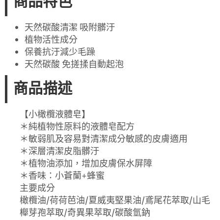
商品特色
天然碳酸清潔 吸附髒汙
植物活性成分
保養抗汙減少毛躁
天然碳酸 免搓揉自動起泡
商品描述
【小橄欖液體皂】
＊純植物性原料的液體皂配方
＊敏弱肌及容易對清潔成分敏感的皮膚適用
＊深層清潔皮脂髒汙
＊植物油添加，增加皮膚保水屏障
＊香味：小蒼蘭+蜂蜜
主要成分
橄欖油/荷荷芭油/夏威夷堅果油/鳶尾花萃取/山毛
櫸芽孢萃取/奇異果萃取/碳酸氫鈉