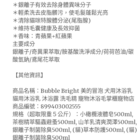
＊銀離子有效去除身體異味分子
＊輕柔洗去皮脂髒污，使毛髮蓬鬆光亮
＊清除貓咪特腺體分泌(尾脂腺)
＊維持毛囊健康及長效抑菌
＊香味：青蘋果+紅蘋果
主要成分
銀離子/奇異果萃取/胺基酸洗淨成分/荷荷芭油/碳
酸氫鈉/鳶尾花萃取
【其他資訊】
商品名稱：Bubble Bright 美的冒泡 犬用沐浴乳
貓用沐浴乳 沐浴露 洗毛精 寵物沐浴毛掌櫃寵物店
商品編號：899403002555
規格（超取限重５公斤）：小橄欖液體皂500ml,
茶樹精萃驅蟲避蚤500ml, 山羊乳清爽潤澤500ml,
銀離子制菌除臭500ml, (貓)草本防護500ml, (貓)
銀離子制菌除臭500ml