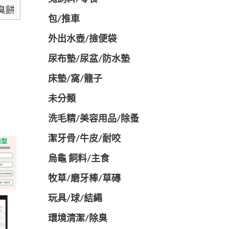
臭餅
包/推車
外出水壺/撿便袋
尿布墊/尿盆/防水墊
️床墊/窩/籠子
未分類
洗毛精/美容用品/除蚤
潔牙骨/牛皮/耐咬
烏龜 飼料/主食
牧草/磨牙棒/草磚
玩具/球/結繩
環境清潔/除臭