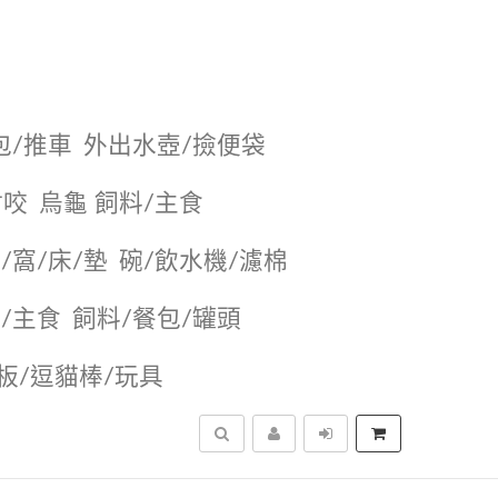
包/推車
外出水壺/撿便袋
耐咬
烏龜 飼料/主食
/窩/床/墊
碗/飲水機/濾棉
/主食
飼料/餐包/罐頭
抓板/逗貓棒/玩具
搜尋