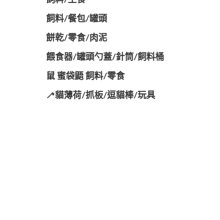
飼料/主食
飼料/餐包/罐頭
餅乾/零食/肉泥
餵食器/罐頭勺蓋/針筒/飼料桶
鼠 蜜袋鼯 飼料/零食
🦯貓薄荷/抓板/逗貓棒/玩具