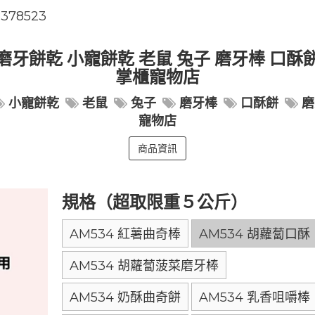
8378523
鼠兔磨牙餅乾 小寵餅乾 老鼠 兔子 磨牙棒 口
掌櫃寵物店
小寵餅乾
老鼠
兔子
磨牙棒
口酥餅
磨
寵物店
商品資訊
規格（超取限重５公斤）
AM534 紅薯曲奇棒
AM534 胡蘿蔔口酥
AM534 胡蘿蔔菠菜磨牙棒
AM534 奶酥曲奇餅
AM534 乳香咀嚼棒