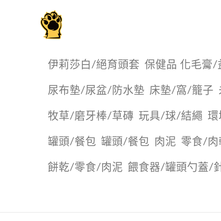
毛掌櫃寵物選品店
伊莉莎白/絕育頭套
保健品 化毛膏/
尿布墊/尿盆/防水墊
️床墊/窩/籠子
牧草/磨牙棒/草磚
玩具/球/結繩
環
罐頭/餐包
罐頭/餐包
肉泥
零食/肉
餅乾/零食/肉泥
餵食器/罐頭勺蓋/