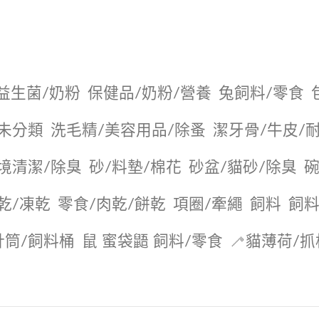
益生菌/奶粉
保健品/奶粉/營養
兔飼料/零食
未分類
洗毛精/美容用品/除蚤
潔牙骨/牛皮/
境清潔/除臭
砂/料墊/棉花
砂盆/貓砂/除臭
碗
乾/凍乾
零食/肉乾/餅乾
項圈/牽繩
飼料
飼料
針筒/飼料桶
鼠 蜜袋鼯 飼料/零食
🦯貓薄荷/