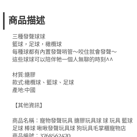
商品描述
三種發聲球球
籃球，足球，橄欖球
每種球都有內置發聲哨管～咬住就會發聲～
這些球球可以陪伴牠一個人無聊的時刻^^
材質:搪膠
款式:橄欖球、籃球、足球
產地:中國
【其他資訊】
商品名稱：寵物發聲玩具 搪膠玩具球 球 玩具 籃球
足球 棒球 啾啾發聲玩具球 狗玩具毛掌櫃寵物店
商品編號：3768562470