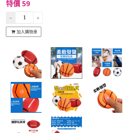
特價 59
加入購物車